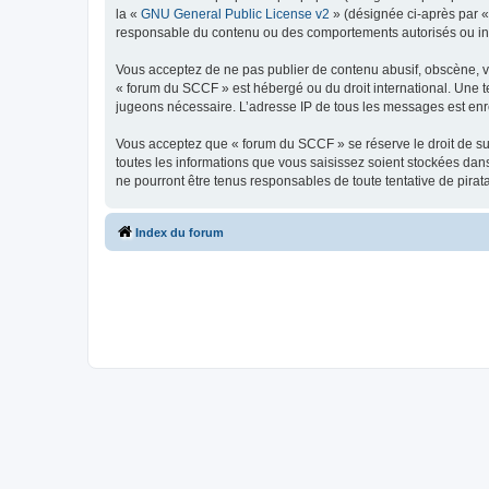
la «
GNU General Public License v2
» (désignée ci-après par 
responsable du contenu ou des comportements autorisés ou inter
Vous acceptez de ne pas publier de contenu abusif, obscène, vul
« forum du SCCF » est hébergé ou du droit international. Une te
jugeons nécessaire. L’adresse IP de tous les messages est enre
Vous acceptez que « forum du SCCF » se réserve le droit de sup
toutes les informations que vous saisissez soient stockées da
ne pourront être tenus responsables de toute tentative de pira
Index du forum