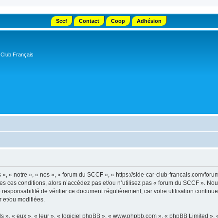
Sccf
Contact
Coop
Adhésion
 Club Français
, « notre », « nos », « forum du SCCF », « https://side-car-club-francais.com/forum
tes ces conditions, alors n’accédez pas et/ou n’utilisez pas « forum du SCCF ». No
e responsabilité de vérifier ce document régulièrement, car votre utilisation contin
r et/ou modifiées.
s », « eux », « leur », « logiciel phpBB », « www.phpbb.com », « phpBB Limited »,