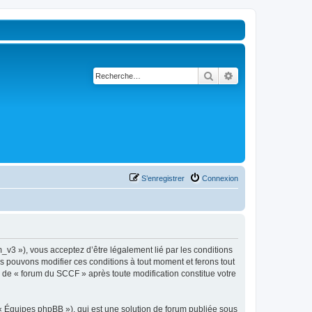
Rechercher
Recherche avancé
S’enregistrer
Connexion
_v3 »), vous acceptez d’être légalement lié par les conditions
us pouvons modifier ces conditions à tout moment et ferons tout
ue de « forum du SCCF » après toute modification constitue votre
 « Équipes phpBB »), qui est une solution de forum publiée sous