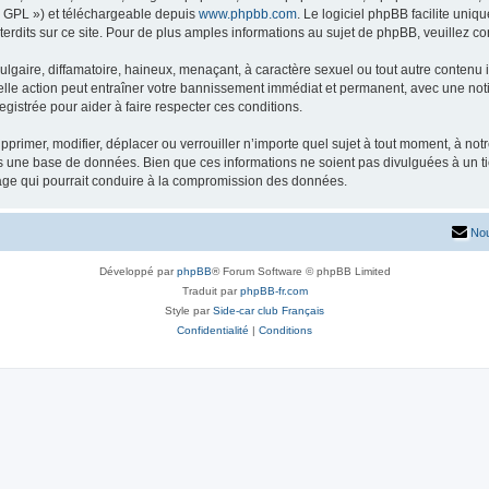
« GPL ») et téléchargeable depuis
www.phpbb.com
. Le logiciel phpBB facilite uniq
dits sur ce site. Pour de plus amples informations au sujet de phpBB, veuillez co
gaire, diffamatoire, haineux, menaçant, à caractère sexuel ou tout autre contenu ill
lle action peut entraîner votre bannissement immédiat et permanent, avec une notifi
gistrée pour aider à faire respecter ces conditions.
primer, modifier, déplacer ou verrouiller n’importe quel sujet à tout moment, à no
ns une base de données. Bien que ces informations ne soient pas divulguées à un 
tage qui pourrait conduire à la compromission des données.
Nou
Développé par
phpBB
® Forum Software © phpBB Limited
Traduit par
phpBB-fr.com
Style par
Side-car club Français
Confidentialité
|
Conditions