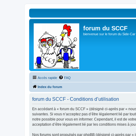
forum du SCCF
bienvenue sur le forum du Side-Car
Accès rapide
FAQ
Index du forum
forum du SCCF - Conditions d’utilisation
En accédant à « forum du SCCF » (désigné ci-après par « nous »
suivantes. Si vous n’acceptez pas d’être légalement lié par tou
notre possible pour vous en informer. Cependant, il est de votr
acceptation d’être légalement lié par les conditions mises à jou
Nos forums sont propulsés par phpBB (désigné ci-après par « il