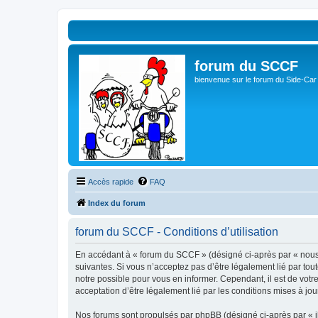
forum du SCCF
bienvenue sur le forum du Side-Car
Accès rapide
FAQ
Index du forum
forum du SCCF - Conditions d’utilisation
En accédant à « forum du SCCF » (désigné ci-après par « nous »
suivantes. Si vous n’acceptez pas d’être légalement lié par tou
notre possible pour vous en informer. Cependant, il est de votr
acceptation d’être légalement lié par les conditions mises à jou
Nos forums sont propulsés par phpBB (désigné ci-après par « il