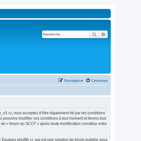
Rechercher
Recherche avancé
S’enregistrer
Connexion
_v3 »), vous acceptez d’être légalement lié par les conditions
us pouvons modifier ces conditions à tout moment et ferons tout
ue de « forum du SCCF » après toute modification constitue votre
 « Équipes phpBB »), qui est une solution de forum publiée sous