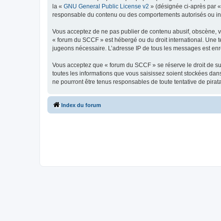
la «
GNU General Public License v2
» (désignée ci-après par 
responsable du contenu ou des comportements autorisés ou inter
Vous acceptez de ne pas publier de contenu abusif, obscène, vul
« forum du SCCF » est hébergé ou du droit international. Une te
jugeons nécessaire. L’adresse IP de tous les messages est enre
Vous acceptez que « forum du SCCF » se réserve le droit de sup
toutes les informations que vous saisissez soient stockées da
ne pourront être tenus responsables de toute tentative de pira
Index du forum