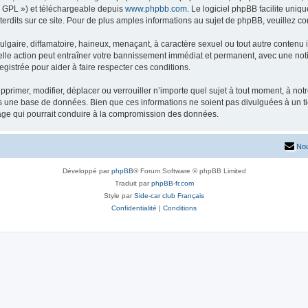
« GPL ») et téléchargeable depuis
www.phpbb.com
. Le logiciel phpBB facilite uniq
dits sur ce site. Pour de plus amples informations au sujet de phpBB, veuillez co
gaire, diffamatoire, haineux, menaçant, à caractère sexuel ou tout autre contenu ill
lle action peut entraîner votre bannissement immédiat et permanent, avec une notifi
gistrée pour aider à faire respecter ces conditions.
primer, modifier, déplacer ou verrouiller n’importe quel sujet à tout moment, à no
ns une base de données. Bien que ces informations ne soient pas divulguées à un 
tage qui pourrait conduire à la compromission des données.
Nou
Développé par
phpBB
® Forum Software © phpBB Limited
Traduit par
phpBB-fr.com
Style par
Side-car club Français
Confidentialité
|
Conditions