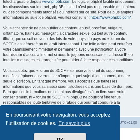
téléchargeable depuis
www.phpbb.com
. Le logiciel phpBB facilite uniquement
les discussions sur Internet ; phpBB Limited n’est pas responsable du contenu
ou des comportements autorisés ou interdits sur ce site. Pour de plus amples
informations au sujet de phpBB, veuillez consulter :
https://www.phpbb.com/
.
Vous acceptez de ne pas publier de contenu abusif, obscène, vulgaire,
diffamatoire, haineux, menaçant, à caractère sexuel ou tout autre contenu
illicite, que ce soit en vertu des lois de votre pays, du pays où « forum du
SCCF » est hébergé ou du droit international. Une telle action peut entraîner
votre bannissement immédiat et permanent, avec une notification à votre
fournisseur d’accès à Internet si nous le jugeons nécessaire. L’adresse IP de
tous les messages est enregistrée pour aider à faire respecter ces conditions.
Vous acceptez que « forum du SCCF » se réserve le droit de supprimer,
modifier, déplacer ou verrouiller n’importe quel sujet à tout moment, à notre
seule discrétion. En tant que membre, vous acceptez que toutes les
informations que vous saisissez soient stockées dans une base de données.
Bien que ces informations ne soient pas divulguées à un tiers sans votre
consentement, ni « forum du SCCF » ni phpBB ne pourront être tenus
responsables de toute tentative de piratage qui pourrait conduire à la
compromission des données.
En poursuivant votre navigation, vous acceptez
Index du forum
Heures au format
UTC+01:00
l’utilisation de cookies.
En savoir plus
Développé par
phpBB
® Forum Software © phpBB Limited
OK
Traduit par
phpBB-fr.com