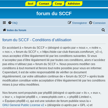
Sccf
Contact
Coop
Adhésion
forum du SCCF
FAQ
S’enregistrer
Connexion
R
Index du forum
e
forum du SCCF - Conditions d’utilisation
c
h
En accédant à « forum du SCCF » (désigné ci-après par « nous », « notre »,
« nos », « forum du SCCF », « https://side-car-club-francais.com/forum_v3 »),
e
vous acceptez d’être légalement lié par les conditions suivantes. Si vous
r
n’acceptez pas d’être légalement lié par toutes ces conditions, alors n’accédez
pas et/ou n’utilisez pas « forum du SCCF ». Nous pouvons modifier ces
c
conditions à tout moment et ferons tout notre possible pour vous en informer.
h
Cependant, il est de votre responsabilité de vérifier ce document
régulièrement, car votre utilisation continue de « forum du SCCF » après toute
e
modification constitue votre acceptation d’être légalement lié par les conditions
r
mises à jour et/ou modifiées.
Nos forums sont propulsés par phpBB (désigné ci-après par « ils », « eux »,
« leur », « logiciel phpBB », « www.phpbb.com », « phpBB Limited »,
« Équipes phpBB »), qui est une solution de forum publiée sous la «
GNU General Public License v2
» (désignée ci-après par « GPL ») et