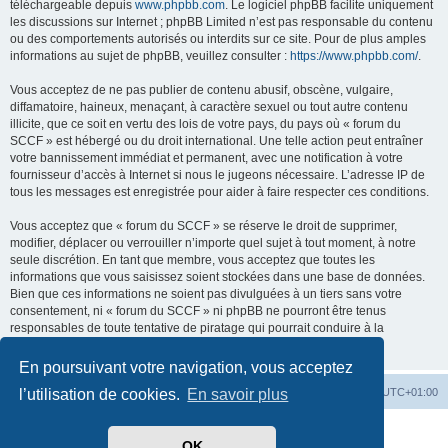
téléchargeable depuis
www.phpbb.com
. Le logiciel phpBB facilite uniquement
les discussions sur Internet ; phpBB Limited n’est pas responsable du contenu
ou des comportements autorisés ou interdits sur ce site. Pour de plus amples
informations au sujet de phpBB, veuillez consulter :
https://www.phpbb.com/
.
Vous acceptez de ne pas publier de contenu abusif, obscène, vulgaire,
diffamatoire, haineux, menaçant, à caractère sexuel ou tout autre contenu
illicite, que ce soit en vertu des lois de votre pays, du pays où « forum du
SCCF » est hébergé ou du droit international. Une telle action peut entraîner
votre bannissement immédiat et permanent, avec une notification à votre
fournisseur d’accès à Internet si nous le jugeons nécessaire. L’adresse IP de
tous les messages est enregistrée pour aider à faire respecter ces conditions.
Vous acceptez que « forum du SCCF » se réserve le droit de supprimer,
modifier, déplacer ou verrouiller n’importe quel sujet à tout moment, à notre
seule discrétion. En tant que membre, vous acceptez que toutes les
informations que vous saisissez soient stockées dans une base de données.
Bien que ces informations ne soient pas divulguées à un tiers sans votre
consentement, ni « forum du SCCF » ni phpBB ne pourront être tenus
responsables de toute tentative de piratage qui pourrait conduire à la
compromission des données.
En poursuivant votre navigation, vous acceptez
Index du forum
Heures au format
UTC+01:00
l’utilisation de cookies.
En savoir plus
Développé par
phpBB
® Forum Software © phpBB Limited
OK
Traduit par
phpBB-fr.com