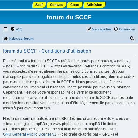
Sccf
Contact
Coop
Adhésion
forum du SCCF
FAQ
S’enregistrer
Connexion
R
Index du forum
e
forum du SCCF - Conditions d’utilisation
c
h
En accédant à « forum du SCCF » (désigné ci-après par « nous », « notre »,
« nos », « forum du SCCF », « https://side-car-club-francais.com/forum_v3 »),
e
vous acceptez d’être légalement lié par les conditions suivantes. Si vous
r
n’acceptez pas d’être légalement lié par toutes ces conditions, alors n’accédez
pas et/ou n’utilisez pas « forum du SCCF ». Nous pouvons modifier ces
c
conditions à tout moment et ferons tout notre possible pour vous en informer.
h
Cependant, il est de votre responsabilité de vérifier ce document
régulièrement, car votre utilisation continue de « forum du SCCF » après toute
e
modification constitue votre acceptation d’être légalement lié par les conditions
r
mises à jour et/ou modifiées.
Nos forums sont propulsés par phpBB (désigné ci-après par « ils », « eux »,
« leur », « logiciel phpBB », « www.phpbb.com », « phpBB Limited »,
« Équipes phpBB »), qui est une solution de forum publiée sous la «
GNU General Public License v2
» (désignée ci-après par « GPL ») et