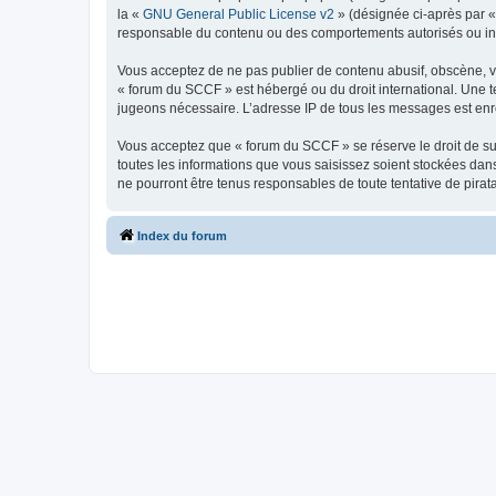
la «
GNU General Public License v2
» (désignée ci-après par 
responsable du contenu ou des comportements autorisés ou inter
Vous acceptez de ne pas publier de contenu abusif, obscène, vul
« forum du SCCF » est hébergé ou du droit international. Une te
jugeons nécessaire. L’adresse IP de tous les messages est enre
Vous acceptez que « forum du SCCF » se réserve le droit de sup
toutes les informations que vous saisissez soient stockées da
ne pourront être tenus responsables de toute tentative de pira
Index du forum