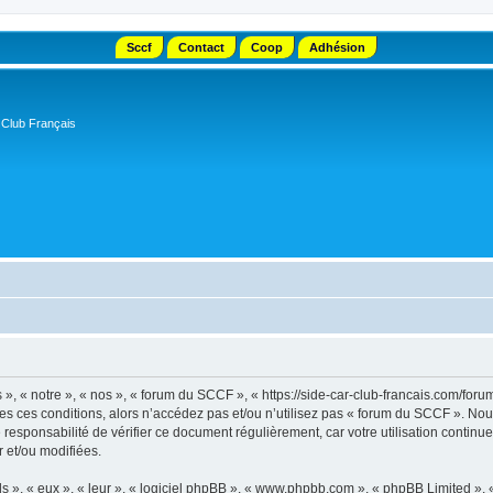
Sccf
Contact
Coop
Adhésion
 Club Français
, « notre », « nos », « forum du SCCF », « https://side-car-club-francais.com/forum
tes ces conditions, alors n’accédez pas et/ou n’utilisez pas « forum du SCCF ». No
e responsabilité de vérifier ce document régulièrement, car votre utilisation contin
r et/ou modifiées.
s », « eux », « leur », « logiciel phpBB », « www.phpbb.com », « phpBB Limited »,