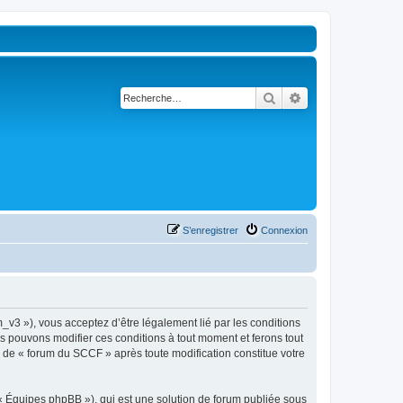
Rechercher
Recherche avancé
S’enregistrer
Connexion
_v3 »), vous acceptez d’être légalement lié par les conditions
us pouvons modifier ces conditions à tout moment et ferons tout
ue de « forum du SCCF » après toute modification constitue votre
 « Équipes phpBB »), qui est une solution de forum publiée sous