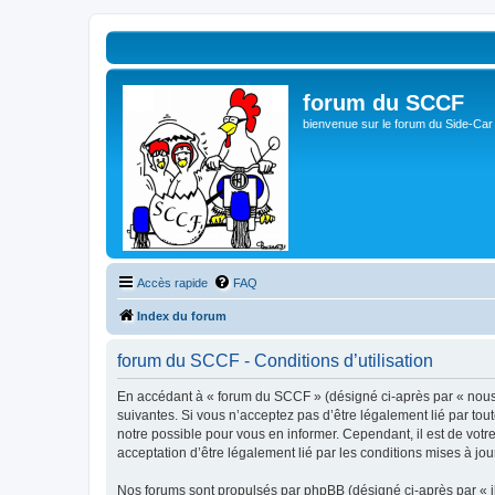
forum du SCCF
bienvenue sur le forum du Side-Car
Accès rapide
FAQ
Index du forum
forum du SCCF - Conditions d’utilisation
En accédant à « forum du SCCF » (désigné ci-après par « nous »
suivantes. Si vous n’acceptez pas d’être légalement lié par tou
notre possible pour vous en informer. Cependant, il est de votr
acceptation d’être légalement lié par les conditions mises à jou
Nos forums sont propulsés par phpBB (désigné ci-après par « il