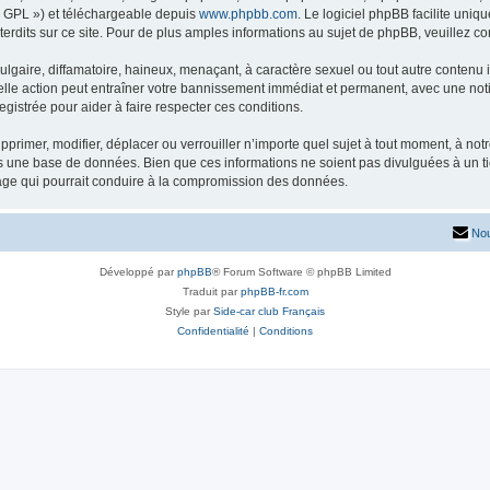
« GPL ») et téléchargeable depuis
www.phpbb.com
. Le logiciel phpBB facilite uniq
dits sur ce site. Pour de plus amples informations au sujet de phpBB, veuillez co
gaire, diffamatoire, haineux, menaçant, à caractère sexuel ou tout autre contenu ill
lle action peut entraîner votre bannissement immédiat et permanent, avec une notifi
gistrée pour aider à faire respecter ces conditions.
primer, modifier, déplacer ou verrouiller n’importe quel sujet à tout moment, à no
ns une base de données. Bien que ces informations ne soient pas divulguées à un 
tage qui pourrait conduire à la compromission des données.
Nou
Développé par
phpBB
® Forum Software © phpBB Limited
Traduit par
phpBB-fr.com
Style par
Side-car club Français
Confidentialité
|
Conditions