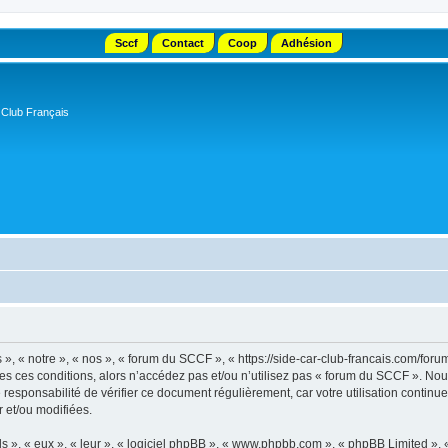
Sccf
Contact
Coop
Adhésion
 Club Français
, « notre », « nos », « forum du SCCF », « https://side-car-club-francais.com/forum
tes ces conditions, alors n’accédez pas et/ou n’utilisez pas « forum du SCCF ». No
e responsabilité de vérifier ce document régulièrement, car votre utilisation contin
r et/ou modifiées.
s », « eux », « leur », « logiciel phpBB », « www.phpbb.com », « phpBB Limited »,