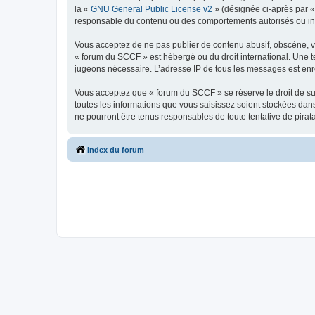
la «
GNU General Public License v2
» (désignée ci-après par 
responsable du contenu ou des comportements autorisés ou inter
Vous acceptez de ne pas publier de contenu abusif, obscène, vul
« forum du SCCF » est hébergé ou du droit international. Une te
jugeons nécessaire. L’adresse IP de tous les messages est enre
Vous acceptez que « forum du SCCF » se réserve le droit de sup
toutes les informations que vous saisissez soient stockées da
ne pourront être tenus responsables de toute tentative de pira
Index du forum