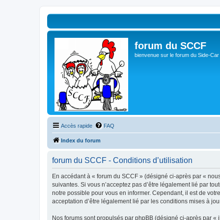
forum du SCCF
bienvenue sur le forum du Side-Car
Accès rapide
FAQ
Index du forum
forum du SCCF - Conditions d’utilisation
En accédant à « forum du SCCF » (désigné ci-après par « nous »
suivantes. Si vous n’acceptez pas d’être légalement lié par tou
notre possible pour vous en informer. Cependant, il est de votr
acceptation d’être légalement lié par les conditions mises à jou
Nos forums sont propulsés par phpBB (désigné ci-après par « il