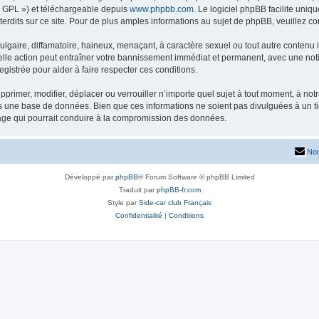
« GPL ») et téléchargeable depuis
www.phpbb.com
. Le logiciel phpBB facilite uniq
dits sur ce site. Pour de plus amples informations au sujet de phpBB, veuillez co
gaire, diffamatoire, haineux, menaçant, à caractère sexuel ou tout autre contenu ill
lle action peut entraîner votre bannissement immédiat et permanent, avec une notifi
gistrée pour aider à faire respecter ces conditions.
primer, modifier, déplacer ou verrouiller n’importe quel sujet à tout moment, à no
ns une base de données. Bien que ces informations ne soient pas divulguées à un 
tage qui pourrait conduire à la compromission des données.
Nou
Développé par
phpBB
® Forum Software © phpBB Limited
Traduit par
phpBB-fr.com
Style par
Side-car club Français
Confidentialité
|
Conditions