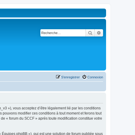
Rechercher
Recherche avancé
S’enregistrer
Connexion
_v3 »), vous acceptez d’être légalement lié par les conditions
us pouvons modifier ces conditions à tout moment et ferons tout
ue de « forum du SCCF » après toute modification constitue votre
 « Équipes phpBB »), qui est une solution de forum publiée sous