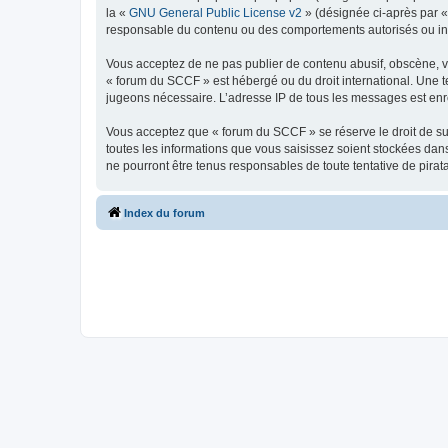
la «
GNU General Public License v2
» (désignée ci-après par 
responsable du contenu ou des comportements autorisés ou inter
Vous acceptez de ne pas publier de contenu abusif, obscène, vul
« forum du SCCF » est hébergé ou du droit international. Une te
jugeons nécessaire. L’adresse IP de tous les messages est enre
Vous acceptez que « forum du SCCF » se réserve le droit de sup
toutes les informations que vous saisissez soient stockées da
ne pourront être tenus responsables de toute tentative de pira
Index du forum