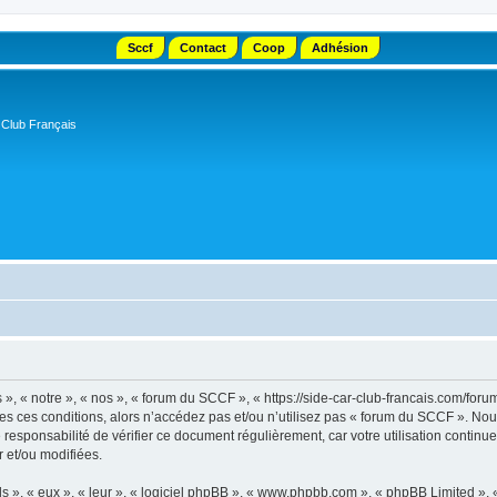
Sccf
Contact
Coop
Adhésion
 Club Français
, « notre », « nos », « forum du SCCF », « https://side-car-club-francais.com/forum
tes ces conditions, alors n’accédez pas et/ou n’utilisez pas « forum du SCCF ». No
e responsabilité de vérifier ce document régulièrement, car votre utilisation contin
r et/ou modifiées.
s », « eux », « leur », « logiciel phpBB », « www.phpbb.com », « phpBB Limited »,