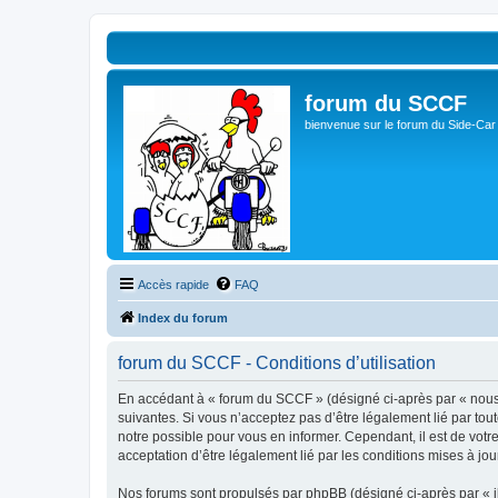
forum du SCCF
bienvenue sur le forum du Side-Car
Accès rapide
FAQ
Index du forum
forum du SCCF - Conditions d’utilisation
En accédant à « forum du SCCF » (désigné ci-après par « nous »
suivantes. Si vous n’acceptez pas d’être légalement lié par tou
notre possible pour vous en informer. Cependant, il est de votr
acceptation d’être légalement lié par les conditions mises à jou
Nos forums sont propulsés par phpBB (désigné ci-après par « il