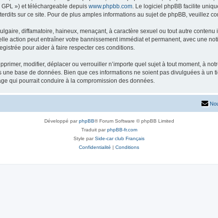
« GPL ») et téléchargeable depuis
www.phpbb.com
. Le logiciel phpBB facilite uniq
dits sur ce site. Pour de plus amples informations au sujet de phpBB, veuillez co
gaire, diffamatoire, haineux, menaçant, à caractère sexuel ou tout autre contenu ill
lle action peut entraîner votre bannissement immédiat et permanent, avec une notifi
gistrée pour aider à faire respecter ces conditions.
primer, modifier, déplacer ou verrouiller n’importe quel sujet à tout moment, à no
ns une base de données. Bien que ces informations ne soient pas divulguées à un 
tage qui pourrait conduire à la compromission des données.
Nou
Développé par
phpBB
® Forum Software © phpBB Limited
Traduit par
phpBB-fr.com
Style par
Side-car club Français
Confidentialité
|
Conditions