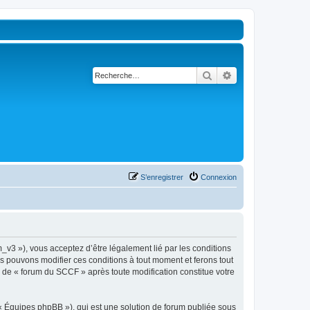
Rechercher
Recherche avancé
S’enregistrer
Connexion
_v3 »), vous acceptez d’être légalement lié par les conditions
us pouvons modifier ces conditions à tout moment et ferons tout
ue de « forum du SCCF » après toute modification constitue votre
 « Équipes phpBB »), qui est une solution de forum publiée sous