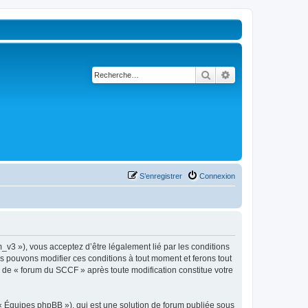
Rechercher
Recherche avancé
S’enregistrer
Connexion
_v3 »), vous acceptez d’être légalement lié par les conditions
us pouvons modifier ces conditions à tout moment et ferons tout
ue de « forum du SCCF » après toute modification constitue votre
 « Équipes phpBB »), qui est une solution de forum publiée sous