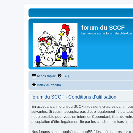
forum du SCCF
bienvenue sur le forum du Side-Car
Accès rapide
FAQ
Index du forum
forum du SCCF - Conditions d’utilisation
En accédant à « forum du SCCF » (désigné ci-après par « nous »
suivantes. Si vous n’acceptez pas d’être légalement lié par tou
notre possible pour vous en informer. Cependant, il est de votr
acceptation d’être légalement lié par les conditions mises à jou
Nos forums sont propulsés par phpBB (désigné ci-après par « il