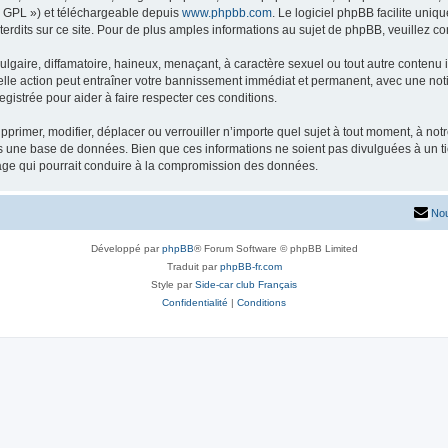
« GPL ») et téléchargeable depuis
www.phpbb.com
. Le logiciel phpBB facilite uniq
dits sur ce site. Pour de plus amples informations au sujet de phpBB, veuillez co
gaire, diffamatoire, haineux, menaçant, à caractère sexuel ou tout autre contenu ill
lle action peut entraîner votre bannissement immédiat et permanent, avec une notifi
gistrée pour aider à faire respecter ces conditions.
primer, modifier, déplacer ou verrouiller n’importe quel sujet à tout moment, à no
ns une base de données. Bien que ces informations ne soient pas divulguées à un 
tage qui pourrait conduire à la compromission des données.
Nou
Développé par
phpBB
® Forum Software © phpBB Limited
Traduit par
phpBB-fr.com
Style par
Side-car club Français
Confidentialité
|
Conditions