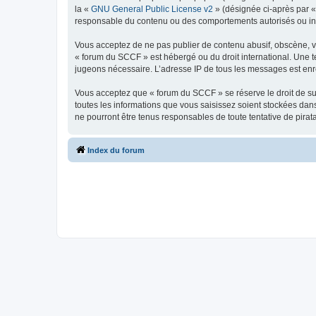
la «
GNU General Public License v2
» (désignée ci-après par 
responsable du contenu ou des comportements autorisés ou inter
Vous acceptez de ne pas publier de contenu abusif, obscène, vul
« forum du SCCF » est hébergé ou du droit international. Une te
jugeons nécessaire. L’adresse IP de tous les messages est enre
Vous acceptez que « forum du SCCF » se réserve le droit de sup
toutes les informations que vous saisissez soient stockées da
ne pourront être tenus responsables de toute tentative de pira
Index du forum