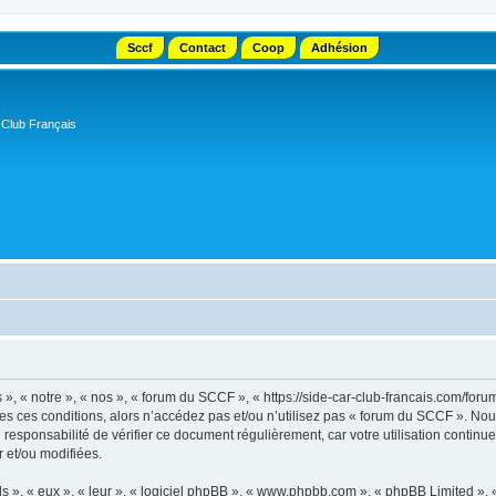
Sccf
Contact
Coop
Adhésion
 Club Français
, « notre », « nos », « forum du SCCF », « https://side-car-club-francais.com/forum
tes ces conditions, alors n’accédez pas et/ou n’utilisez pas « forum du SCCF ». No
e responsabilité de vérifier ce document régulièrement, car votre utilisation contin
r et/ou modifiées.
s », « eux », « leur », « logiciel phpBB », « www.phpbb.com », « phpBB Limited »,