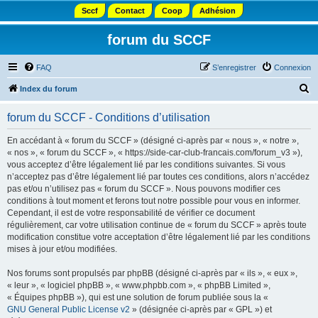
Sccf
Contact
Coop
Adhésion
forum du SCCF
FAQ
S’enregistrer
Connexion
R
Index du forum
e
forum du SCCF - Conditions d’utilisation
c
h
En accédant à « forum du SCCF » (désigné ci-après par « nous », « notre »,
« nos », « forum du SCCF », « https://side-car-club-francais.com/forum_v3 »),
e
vous acceptez d’être légalement lié par les conditions suivantes. Si vous
r
n’acceptez pas d’être légalement lié par toutes ces conditions, alors n’accédez
pas et/ou n’utilisez pas « forum du SCCF ». Nous pouvons modifier ces
c
conditions à tout moment et ferons tout notre possible pour vous en informer.
h
Cependant, il est de votre responsabilité de vérifier ce document
régulièrement, car votre utilisation continue de « forum du SCCF » après toute
e
modification constitue votre acceptation d’être légalement lié par les conditions
r
mises à jour et/ou modifiées.
Nos forums sont propulsés par phpBB (désigné ci-après par « ils », « eux »,
« leur », « logiciel phpBB », « www.phpbb.com », « phpBB Limited »,
« Équipes phpBB »), qui est une solution de forum publiée sous la «
GNU General Public License v2
» (désignée ci-après par « GPL ») et