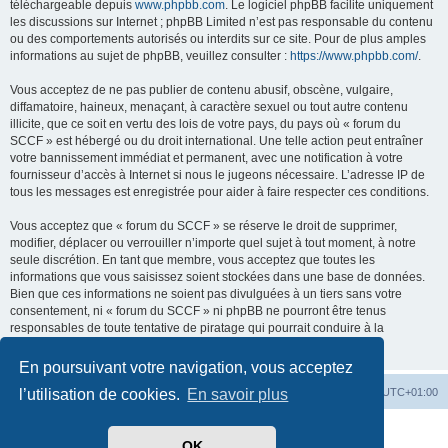
téléchargeable depuis
www.phpbb.com
. Le logiciel phpBB facilite uniquement
les discussions sur Internet ; phpBB Limited n’est pas responsable du contenu
ou des comportements autorisés ou interdits sur ce site. Pour de plus amples
informations au sujet de phpBB, veuillez consulter :
https://www.phpbb.com/
.
Vous acceptez de ne pas publier de contenu abusif, obscène, vulgaire,
diffamatoire, haineux, menaçant, à caractère sexuel ou tout autre contenu
illicite, que ce soit en vertu des lois de votre pays, du pays où « forum du
SCCF » est hébergé ou du droit international. Une telle action peut entraîner
votre bannissement immédiat et permanent, avec une notification à votre
fournisseur d’accès à Internet si nous le jugeons nécessaire. L’adresse IP de
tous les messages est enregistrée pour aider à faire respecter ces conditions.
Vous acceptez que « forum du SCCF » se réserve le droit de supprimer,
modifier, déplacer ou verrouiller n’importe quel sujet à tout moment, à notre
seule discrétion. En tant que membre, vous acceptez que toutes les
informations que vous saisissez soient stockées dans une base de données.
Bien que ces informations ne soient pas divulguées à un tiers sans votre
consentement, ni « forum du SCCF » ni phpBB ne pourront être tenus
responsables de toute tentative de piratage qui pourrait conduire à la
compromission des données.
En poursuivant votre navigation, vous acceptez
Index du forum
Heures au format
UTC+01:00
l’utilisation de cookies.
En savoir plus
Développé par
phpBB
® Forum Software © phpBB Limited
OK
Traduit par
phpBB-fr.com