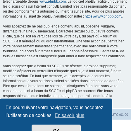
téléchargeable depuis
www.phpbb.com
. Le logiciel phpBB facilite uniquement
les discussions sur Internet ; phpBB Limited n’est pas responsable du contenu
ou des comportements autorisés ou interdits sur ce site. Pour de plus amples
informations au sujet de phpBB, veuillez consulter :
https://www.phpbb.com/
.
Vous acceptez de ne pas publier de contenu abusif, obscène, vulgaire,
diffamatoire, haineux, menaçant, à caractère sexuel ou tout autre contenu
illicite, que ce soit en vertu des lois de votre pays, du pays où « forum du
SCCF » est hébergé ou du droit international. Une telle action peut entraîner
votre bannissement immédiat et permanent, avec une notification à votre
fournisseur d’accès à Internet si nous le jugeons nécessaire. L’adresse IP de
tous les messages est enregistrée pour aider à faire respecter ces conditions.
Vous acceptez que « forum du SCCF » se réserve le droit de supprimer,
modifier, déplacer ou verrouiller n’importe quel sujet à tout moment, à notre
seule discrétion. En tant que membre, vous acceptez que toutes les
informations que vous saisissez soient stockées dans une base de données.
Bien que ces informations ne soient pas divulguées à un tiers sans votre
consentement, ni « forum du SCCF » ni phpBB ne pourront être tenus
responsables de toute tentative de piratage qui pourrait conduire à la
compromission des données.
En poursuivant votre navigation, vous acceptez
Index du forum
Heures au format
UTC+01:00
l’utilisation de cookies.
En savoir plus
Développé par
phpBB
® Forum Software © phpBB Limited
OK
Traduit par
phpBB-fr.com