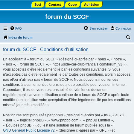
Sccf
Contact
Coop
Adhésion
forum du SCCF
FAQ
S’enregistrer
Connexion
R
Index du forum
e
forum du SCCF - Conditions d’utilisation
c
h
En accédant à « forum du SCCF » (désigné ci-après par « nous », « notre »,
« nos », « forum du SCCF », « https://side-car-club-francais.com/forum_v3 »),
e
vous acceptez d’être légalement lié par les conditions suivantes. Si vous
r
n’acceptez pas d’être légalement lié par toutes ces conditions, alors n’accédez
pas et/ou n’utilisez pas « forum du SCCF ». Nous pouvons modifier ces
c
conditions à tout moment et ferons tout notre possible pour vous en informer.
h
Cependant, il est de votre responsabilité de vérifier ce document
régulièrement, car votre utilisation continue de « forum du SCCF » après toute
e
modification constitue votre acceptation d’être légalement lié par les conditions
r
mises à jour et/ou modifiées.
Nos forums sont propulsés par phpBB (désigné ci-après par « ils », « eux »,
« leur », « logiciel phpBB », « www.phpbb.com », « phpBB Limited »,
« Équipes phpBB »), qui est une solution de forum publiée sous la «
GNU General Public License v2
» (désignée ci-après par « GPL ») et