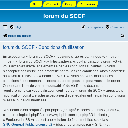
Sccf
Contact
Coop
Adhésion
forum du SCCF
FAQ
S’enregistrer
Connexion
R
Index du forum
e
forum du SCCF - Conditions d’utilisation
c
h
En accédant à « forum du SCCF » (désigné ci-après par « nous », « notre »,
« nos », « forum du SCCF », « https://side-car-club-francais.com/forum_v3 »),
e
vous acceptez d’être légalement lié par les conditions suivantes. Si vous
r
n’acceptez pas d’être légalement lié par toutes ces conditions, alors n’accédez
pas et/ou n’utilisez pas « forum du SCCF ». Nous pouvons modifier ces
c
conditions à tout moment et ferons tout notre possible pour vous en informer.
h
Cependant, il est de votre responsabilité de vérifier ce document
régulièrement, car votre utilisation continue de « forum du SCCF » après toute
e
modification constitue votre acceptation d’être légalement lié par les conditions
r
mises à jour et/ou modifiées.
Nos forums sont propulsés par phpBB (désigné ci-après par « ils », « eux »,
« leur », « logiciel phpBB », « www.phpbb.com », « phpBB Limited »,
« Équipes phpBB »), qui est une solution de forum publiée sous la «
GNU General Public License v2
» (désignée ci-après par « GPL ») et