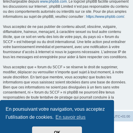
téléchargeable depuis
www.phpbb.com
. Le logiciel phpBB facilite uniquement
les discussions sur Internet ; phpBB Limited n’est pas responsable du contenu
ou des comportements autorisés ou interdits sur ce site. Pour de plus amples
informations au sujet de phpBB, veuillez consulter :
https://www.phpbb.com/
.
Vous acceptez de ne pas publier de contenu abusif, obscène, vulgaire,
diffamatoire, haineux, menaçant, à caractère sexuel ou tout autre contenu
illicite, que ce soit en vertu des lois de votre pays, du pays où « forum du
SCCF » est hébergé ou du droit international. Une telle action peut entraîner
votre bannissement immédiat et permanent, avec une notification à votre
fournisseur d’accès à Internet si nous le jugeons nécessaire. L’adresse IP de
tous les messages est enregistrée pour aider à faire respecter ces conditions.
Vous acceptez que « forum du SCCF » se réserve le droit de supprimer,
modifier, déplacer ou verrouiller n’importe quel sujet à tout moment, à notre
seule discrétion. En tant que membre, vous acceptez que toutes les
informations que vous saisissez soient stockées dans une base de données.
Bien que ces informations ne soient pas divulguées à un tiers sans votre
consentement, ni « forum du SCCF » ni phpBB ne pourront être tenus
responsables de toute tentative de piratage qui pourrait conduire à la
compromission des données.
En poursuivant votre navigation, vous acceptez
Index du forum
Heures au format
UTC+01:00
l’utilisation de cookies.
En savoir plus
Développé par
phpBB
® Forum Software © phpBB Limited
OK
Traduit par
phpBB-fr.com