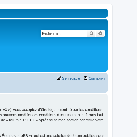
Rechercher
Recherche avancé
S’enregistrer
Connexion
_v3 »), vous acceptez d’être légalement lié par les conditions
us pouvons modifier ces conditions à tout moment et ferons tout
ue de « forum du SCCF » après toute modification constitue votre
 « Équipes phpBB »), qui est une solution de forum publiée sous