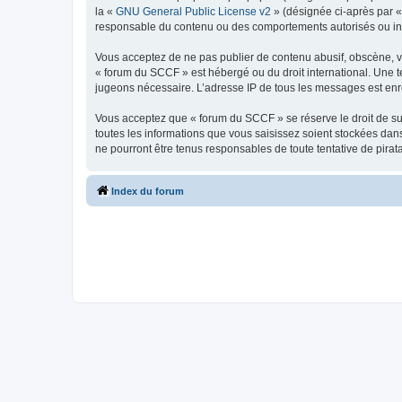
la «
GNU General Public License v2
» (désignée ci-après par 
responsable du contenu ou des comportements autorisés ou inter
Vous acceptez de ne pas publier de contenu abusif, obscène, vul
« forum du SCCF » est hébergé ou du droit international. Une te
jugeons nécessaire. L’adresse IP de tous les messages est enre
Vous acceptez que « forum du SCCF » se réserve le droit de sup
toutes les informations que vous saisissez soient stockées da
ne pourront être tenus responsables de toute tentative de pira
Index du forum