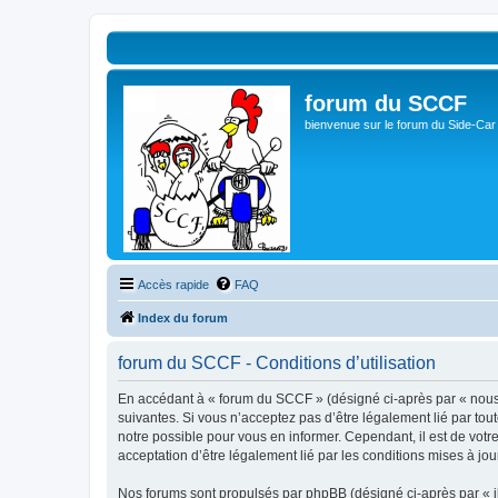
forum du SCCF
bienvenue sur le forum du Side-Car
Accès rapide
FAQ
Index du forum
forum du SCCF - Conditions d’utilisation
En accédant à « forum du SCCF » (désigné ci-après par « nous »
suivantes. Si vous n’acceptez pas d’être légalement lié par tou
notre possible pour vous en informer. Cependant, il est de votr
acceptation d’être légalement lié par les conditions mises à jou
Nos forums sont propulsés par phpBB (désigné ci-après par « il