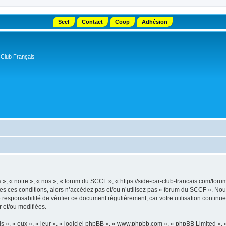
Sccf
Contact
Coop
Adhésion
 Club Français
, « notre », « nos », « forum du SCCF », « https://side-car-club-francais.com/forum
tes ces conditions, alors n’accédez pas et/ou n’utilisez pas « forum du SCCF ». No
e responsabilité de vérifier ce document régulièrement, car votre utilisation contin
r et/ou modifiées.
s », « eux », « leur », « logiciel phpBB », « www.phpbb.com », « phpBB Limited »,