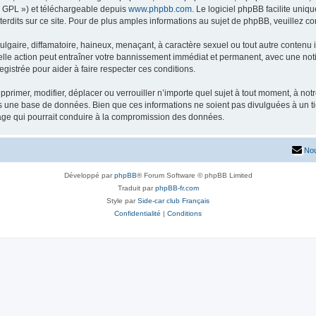
« GPL ») et téléchargeable depuis
www.phpbb.com
. Le logiciel phpBB facilite uniq
dits sur ce site. Pour de plus amples informations au sujet de phpBB, veuillez co
gaire, diffamatoire, haineux, menaçant, à caractère sexuel ou tout autre contenu ill
lle action peut entraîner votre bannissement immédiat et permanent, avec une notifi
gistrée pour aider à faire respecter ces conditions.
primer, modifier, déplacer ou verrouiller n’importe quel sujet à tout moment, à no
ns une base de données. Bien que ces informations ne soient pas divulguées à un 
tage qui pourrait conduire à la compromission des données.
Nou
Développé par
phpBB
® Forum Software © phpBB Limited
Traduit par
phpBB-fr.com
Style par
Side-car club Français
Confidentialité
|
Conditions