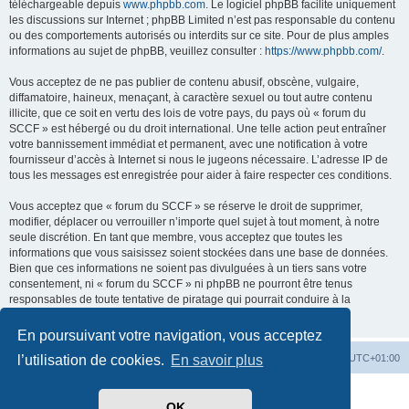
téléchargeable depuis
www.phpbb.com
. Le logiciel phpBB facilite uniquement
les discussions sur Internet ; phpBB Limited n’est pas responsable du contenu
ou des comportements autorisés ou interdits sur ce site. Pour de plus amples
informations au sujet de phpBB, veuillez consulter :
https://www.phpbb.com/
.
Vous acceptez de ne pas publier de contenu abusif, obscène, vulgaire,
diffamatoire, haineux, menaçant, à caractère sexuel ou tout autre contenu
illicite, que ce soit en vertu des lois de votre pays, du pays où « forum du
SCCF » est hébergé ou du droit international. Une telle action peut entraîner
votre bannissement immédiat et permanent, avec une notification à votre
fournisseur d’accès à Internet si nous le jugeons nécessaire. L’adresse IP de
tous les messages est enregistrée pour aider à faire respecter ces conditions.
Vous acceptez que « forum du SCCF » se réserve le droit de supprimer,
modifier, déplacer ou verrouiller n’importe quel sujet à tout moment, à notre
seule discrétion. En tant que membre, vous acceptez que toutes les
informations que vous saisissez soient stockées dans une base de données.
Bien que ces informations ne soient pas divulguées à un tiers sans votre
consentement, ni « forum du SCCF » ni phpBB ne pourront être tenus
responsables de toute tentative de piratage qui pourrait conduire à la
compromission des données.
En poursuivant votre navigation, vous acceptez
Index du forum
Heures au format
UTC+01:00
l’utilisation de cookies.
En savoir plus
Développé par
phpBB
® Forum Software © phpBB Limited
OK
Traduit par
phpBB-fr.com