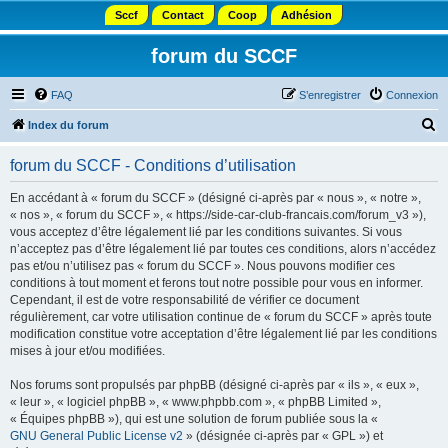
Sccf
Contact
Coop
Adhésion
forum du SCCF
FAQ
S’enregistrer
Connexion
R
Index du forum
e
forum du SCCF - Conditions d’utilisation
c
h
En accédant à « forum du SCCF » (désigné ci-après par « nous », « notre »,
« nos », « forum du SCCF », « https://side-car-club-francais.com/forum_v3 »),
e
vous acceptez d’être légalement lié par les conditions suivantes. Si vous
r
n’acceptez pas d’être légalement lié par toutes ces conditions, alors n’accédez
pas et/ou n’utilisez pas « forum du SCCF ». Nous pouvons modifier ces
c
conditions à tout moment et ferons tout notre possible pour vous en informer.
h
Cependant, il est de votre responsabilité de vérifier ce document
régulièrement, car votre utilisation continue de « forum du SCCF » après toute
e
modification constitue votre acceptation d’être légalement lié par les conditions
r
mises à jour et/ou modifiées.
Nos forums sont propulsés par phpBB (désigné ci-après par « ils », « eux »,
« leur », « logiciel phpBB », « www.phpbb.com », « phpBB Limited »,
« Équipes phpBB »), qui est une solution de forum publiée sous la «
GNU General Public License v2
» (désignée ci-après par « GPL ») et