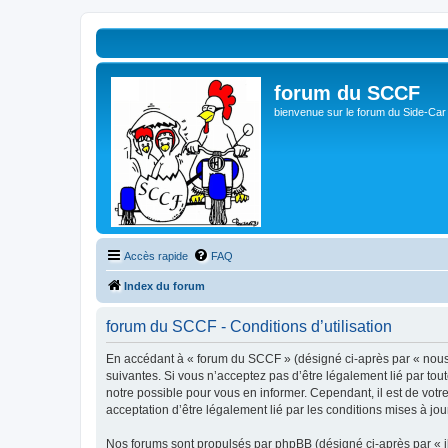
forum du SCCF
bienvenue sur le forum du Side-Car
Accès rapide
FAQ
Index du forum
forum du SCCF - Conditions d’utilisation
En accédant à « forum du SCCF » (désigné ci-après par « nous »
suivantes. Si vous n’acceptez pas d’être légalement lié par tou
notre possible pour vous en informer. Cependant, il est de votr
acceptation d’être légalement lié par les conditions mises à jou
Nos forums sont propulsés par phpBB (désigné ci-après par « il