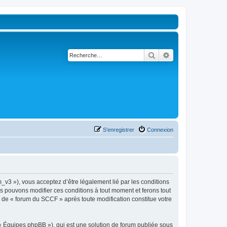
Rechercher
Recherche avancé
S’enregistrer
Connexion
_v3 »), vous acceptez d’être légalement lié par les conditions
us pouvons modifier ces conditions à tout moment et ferons tout
ue de « forum du SCCF » après toute modification constitue votre
 « Équipes phpBB »), qui est une solution de forum publiée sous