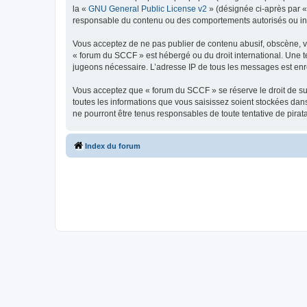
la «
GNU General Public License v2
» (désignée ci-après par 
responsable du contenu ou des comportements autorisés ou inter
Vous acceptez de ne pas publier de contenu abusif, obscène, vul
« forum du SCCF » est hébergé ou du droit international. Une te
jugeons nécessaire. L’adresse IP de tous les messages est enre
Vous acceptez que « forum du SCCF » se réserve le droit de sup
toutes les informations que vous saisissez soient stockées da
ne pourront être tenus responsables de toute tentative de pira
Index du forum