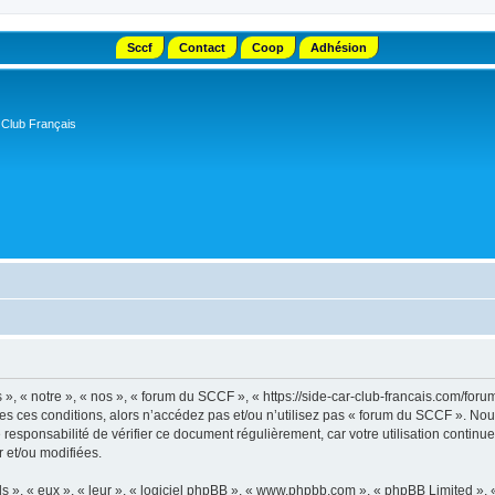
Sccf
Contact
Coop
Adhésion
 Club Français
, « notre », « nos », « forum du SCCF », « https://side-car-club-francais.com/forum
tes ces conditions, alors n’accédez pas et/ou n’utilisez pas « forum du SCCF ». No
e responsabilité de vérifier ce document régulièrement, car votre utilisation contin
r et/ou modifiées.
s », « eux », « leur », « logiciel phpBB », « www.phpbb.com », « phpBB Limited »,