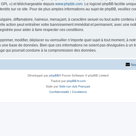
« GPL ») et téléchargeable depuis
www.phpbb.com
. Le logiciel phpBB facilite uniq
dits sur ce site. Pour de plus amples informations au sujet de phpBB, veuillez co
gaire, diffamatoire, haineux, menaçant, à caractère sexuel ou tout autre contenu ill
lle action peut entraîner votre bannissement immédiat et permanent, avec une notifi
gistrée pour aider à faire respecter ces conditions.
primer, modifier, déplacer ou verrouiller n’importe quel sujet à tout moment, à no
ns une base de données. Bien que ces informations ne soient pas divulguées à un 
tage qui pourrait conduire à la compromission des données.
Nou
Développé par
phpBB
® Forum Software © phpBB Limited
Traduit par
phpBB-fr.com
Style par
Side-car club Français
Confidentialité
|
Conditions