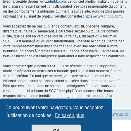
téléchargeable depuis
www.phpbb.com
. Le logiciel phpBB facilite uniquement
les discussions sur Internet ; phpBB Limited n’est pas responsable du contenu
ou des comportements autorisés ou interdits sur ce site. Pour de plus amples
informations au sujet de phpBB, veuillez consulter :
https://www.phpbb.com/
.
Vous acceptez de ne pas publier de contenu abusif, obscène, vulgaire,
diffamatoire, haineux, menaçant, à caractère sexuel ou tout autre contenu
illicite, que ce soit en vertu des lois de votre pays, du pays où « forum du
SCCF » est hébergé ou du droit international. Une telle action peut entraîner
votre bannissement immédiat et permanent, avec une notification à votre
fournisseur d’accès à Internet si nous le jugeons nécessaire. L’adresse IP de
tous les messages est enregistrée pour aider à faire respecter ces conditions.
Vous acceptez que « forum du SCCF » se réserve le droit de supprimer,
modifier, déplacer ou verrouiller n’importe quel sujet à tout moment, à notre
seule discrétion. En tant que membre, vous acceptez que toutes les
informations que vous saisissez soient stockées dans une base de données.
Bien que ces informations ne soient pas divulguées à un tiers sans votre
consentement, ni « forum du SCCF » ni phpBB ne pourront être tenus
responsables de toute tentative de piratage qui pourrait conduire à la
compromission des données.
En poursuivant votre navigation, vous acceptez
Index du forum
Heures au format
UTC+01:00
l’utilisation de cookies.
En savoir plus
Développé par
phpBB
® Forum Software © phpBB Limited
OK
Traduit par
phpBB-fr.com