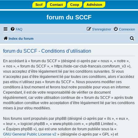
Sccf
Contact
Coop
Adhésion
forum du SCCF
FAQ
S’enregistrer
Connexion
R
Index du forum
e
forum du SCCF - Conditions d’utilisation
c
h
En accédant à « forum du SCCF » (désigné ci-après par « nous », « notre »,
« nos », « forum du SCCF », « https://side-car-club-francais.com/forum_v3 »),
e
vous acceptez d’être légalement lié par les conditions suivantes. Si vous
r
n’acceptez pas d’être légalement lié par toutes ces conditions, alors n’accédez
pas et/ou n’utilisez pas « forum du SCCF ». Nous pouvons modifier ces
c
conditions à tout moment et ferons tout notre possible pour vous en informer.
h
Cependant, il est de votre responsabilité de vérifier ce document
régulièrement, car votre utilisation continue de « forum du SCCF » après toute
e
modification constitue votre acceptation d’être légalement lié par les conditions
r
mises à jour et/ou modifiées.
Nos forums sont propulsés par phpBB (désigné ci-après par « ils », « eux »,
« leur », « logiciel phpBB », « www.phpbb.com », « phpBB Limited »,
« Équipes phpBB »), qui est une solution de forum publiée sous la «
GNU General Public License v2
» (désignée ci-après par « GPL ») et