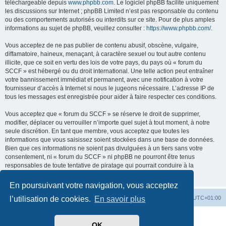
téléchargeable depuis
www.phpbb.com
. Le logiciel phpBB facilite uniquement
les discussions sur Internet ; phpBB Limited n’est pas responsable du contenu
ou des comportements autorisés ou interdits sur ce site. Pour de plus amples
informations au sujet de phpBB, veuillez consulter :
https://www.phpbb.com/
.
Vous acceptez de ne pas publier de contenu abusif, obscène, vulgaire,
diffamatoire, haineux, menaçant, à caractère sexuel ou tout autre contenu
illicite, que ce soit en vertu des lois de votre pays, du pays où « forum du
SCCF » est hébergé ou du droit international. Une telle action peut entraîner
votre bannissement immédiat et permanent, avec une notification à votre
fournisseur d’accès à Internet si nous le jugeons nécessaire. L’adresse IP de
tous les messages est enregistrée pour aider à faire respecter ces conditions.
Vous acceptez que « forum du SCCF » se réserve le droit de supprimer,
modifier, déplacer ou verrouiller n’importe quel sujet à tout moment, à notre
seule discrétion. En tant que membre, vous acceptez que toutes les
informations que vous saisissez soient stockées dans une base de données.
Bien que ces informations ne soient pas divulguées à un tiers sans votre
consentement, ni « forum du SCCF » ni phpBB ne pourront être tenus
responsables de toute tentative de piratage qui pourrait conduire à la
compromission des données.
En poursuivant votre navigation, vous acceptez
Index du forum
Heures au format
UTC+01:00
l’utilisation de cookies.
En savoir plus
Développé par
phpBB
® Forum Software © phpBB Limited
OK
Traduit par
phpBB-fr.com