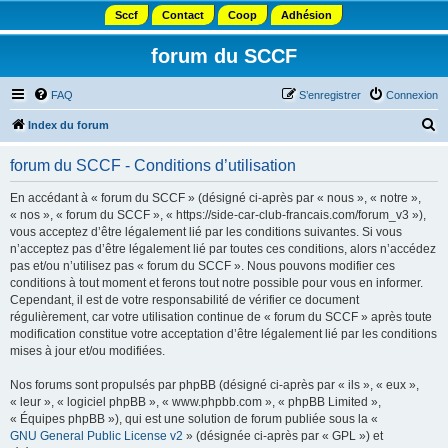
Sccf
Contact
Coop
Adhésion
forum du SCCF
FAQ
S’enregistrer
Connexion
R
Index du forum
e
forum du SCCF - Conditions d’utilisation
c
h
En accédant à « forum du SCCF » (désigné ci-après par « nous », « notre »,
« nos », « forum du SCCF », « https://side-car-club-francais.com/forum_v3 »),
e
vous acceptez d’être légalement lié par les conditions suivantes. Si vous
r
n’acceptez pas d’être légalement lié par toutes ces conditions, alors n’accédez
pas et/ou n’utilisez pas « forum du SCCF ». Nous pouvons modifier ces
c
conditions à tout moment et ferons tout notre possible pour vous en informer.
h
Cependant, il est de votre responsabilité de vérifier ce document
régulièrement, car votre utilisation continue de « forum du SCCF » après toute
e
modification constitue votre acceptation d’être légalement lié par les conditions
r
mises à jour et/ou modifiées.
Nos forums sont propulsés par phpBB (désigné ci-après par « ils », « eux »,
« leur », « logiciel phpBB », « www.phpbb.com », « phpBB Limited »,
« Équipes phpBB »), qui est une solution de forum publiée sous la «
GNU General Public License v2
» (désignée ci-après par « GPL ») et