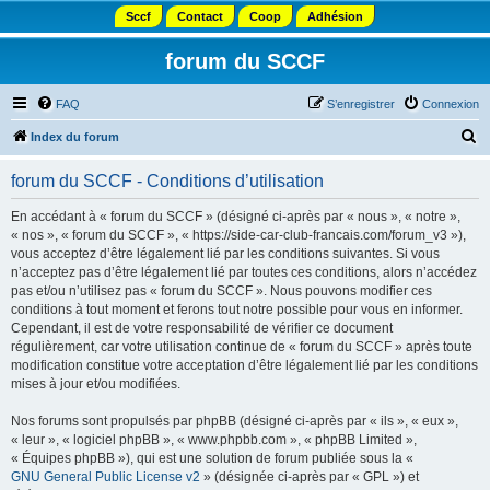
Sccf
Contact
Coop
Adhésion
forum du SCCF
FAQ
S’enregistrer
Connexion
R
Index du forum
e
forum du SCCF - Conditions d’utilisation
c
h
En accédant à « forum du SCCF » (désigné ci-après par « nous », « notre »,
« nos », « forum du SCCF », « https://side-car-club-francais.com/forum_v3 »),
e
vous acceptez d’être légalement lié par les conditions suivantes. Si vous
r
n’acceptez pas d’être légalement lié par toutes ces conditions, alors n’accédez
pas et/ou n’utilisez pas « forum du SCCF ». Nous pouvons modifier ces
c
conditions à tout moment et ferons tout notre possible pour vous en informer.
h
Cependant, il est de votre responsabilité de vérifier ce document
régulièrement, car votre utilisation continue de « forum du SCCF » après toute
e
modification constitue votre acceptation d’être légalement lié par les conditions
r
mises à jour et/ou modifiées.
Nos forums sont propulsés par phpBB (désigné ci-après par « ils », « eux »,
« leur », « logiciel phpBB », « www.phpbb.com », « phpBB Limited »,
« Équipes phpBB »), qui est une solution de forum publiée sous la «
GNU General Public License v2
» (désignée ci-après par « GPL ») et