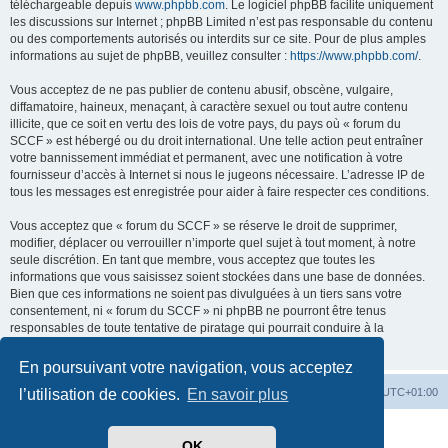
téléchargeable depuis
www.phpbb.com
. Le logiciel phpBB facilite uniquement
les discussions sur Internet ; phpBB Limited n’est pas responsable du contenu
ou des comportements autorisés ou interdits sur ce site. Pour de plus amples
informations au sujet de phpBB, veuillez consulter :
https://www.phpbb.com/
.
Vous acceptez de ne pas publier de contenu abusif, obscène, vulgaire,
diffamatoire, haineux, menaçant, à caractère sexuel ou tout autre contenu
illicite, que ce soit en vertu des lois de votre pays, du pays où « forum du
SCCF » est hébergé ou du droit international. Une telle action peut entraîner
votre bannissement immédiat et permanent, avec une notification à votre
fournisseur d’accès à Internet si nous le jugeons nécessaire. L’adresse IP de
tous les messages est enregistrée pour aider à faire respecter ces conditions.
Vous acceptez que « forum du SCCF » se réserve le droit de supprimer,
modifier, déplacer ou verrouiller n’importe quel sujet à tout moment, à notre
seule discrétion. En tant que membre, vous acceptez que toutes les
informations que vous saisissez soient stockées dans une base de données.
Bien que ces informations ne soient pas divulguées à un tiers sans votre
consentement, ni « forum du SCCF » ni phpBB ne pourront être tenus
responsables de toute tentative de piratage qui pourrait conduire à la
compromission des données.
En poursuivant votre navigation, vous acceptez
Index du forum
Heures au format
UTC+01:00
l’utilisation de cookies.
En savoir plus
Développé par
phpBB
® Forum Software © phpBB Limited
OK
Traduit par
phpBB-fr.com