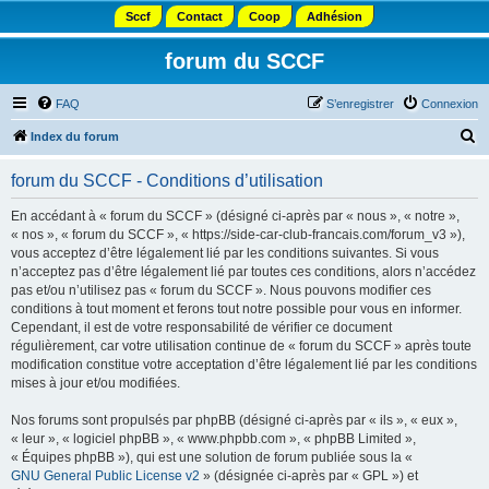
Sccf
Contact
Coop
Adhésion
forum du SCCF
FAQ
S’enregistrer
Connexion
R
Index du forum
e
forum du SCCF - Conditions d’utilisation
c
h
En accédant à « forum du SCCF » (désigné ci-après par « nous », « notre »,
« nos », « forum du SCCF », « https://side-car-club-francais.com/forum_v3 »),
e
vous acceptez d’être légalement lié par les conditions suivantes. Si vous
r
n’acceptez pas d’être légalement lié par toutes ces conditions, alors n’accédez
pas et/ou n’utilisez pas « forum du SCCF ». Nous pouvons modifier ces
c
conditions à tout moment et ferons tout notre possible pour vous en informer.
h
Cependant, il est de votre responsabilité de vérifier ce document
régulièrement, car votre utilisation continue de « forum du SCCF » après toute
e
modification constitue votre acceptation d’être légalement lié par les conditions
r
mises à jour et/ou modifiées.
Nos forums sont propulsés par phpBB (désigné ci-après par « ils », « eux »,
« leur », « logiciel phpBB », « www.phpbb.com », « phpBB Limited »,
« Équipes phpBB »), qui est une solution de forum publiée sous la «
GNU General Public License v2
» (désignée ci-après par « GPL ») et