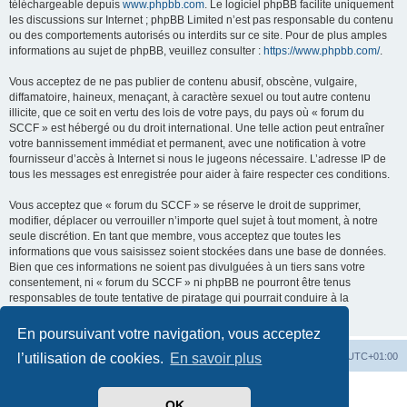
téléchargeable depuis
www.phpbb.com
. Le logiciel phpBB facilite uniquement
les discussions sur Internet ; phpBB Limited n’est pas responsable du contenu
ou des comportements autorisés ou interdits sur ce site. Pour de plus amples
informations au sujet de phpBB, veuillez consulter :
https://www.phpbb.com/
.
Vous acceptez de ne pas publier de contenu abusif, obscène, vulgaire,
diffamatoire, haineux, menaçant, à caractère sexuel ou tout autre contenu
illicite, que ce soit en vertu des lois de votre pays, du pays où « forum du
SCCF » est hébergé ou du droit international. Une telle action peut entraîner
votre bannissement immédiat et permanent, avec une notification à votre
fournisseur d’accès à Internet si nous le jugeons nécessaire. L’adresse IP de
tous les messages est enregistrée pour aider à faire respecter ces conditions.
Vous acceptez que « forum du SCCF » se réserve le droit de supprimer,
modifier, déplacer ou verrouiller n’importe quel sujet à tout moment, à notre
seule discrétion. En tant que membre, vous acceptez que toutes les
informations que vous saisissez soient stockées dans une base de données.
Bien que ces informations ne soient pas divulguées à un tiers sans votre
consentement, ni « forum du SCCF » ni phpBB ne pourront être tenus
responsables de toute tentative de piratage qui pourrait conduire à la
compromission des données.
En poursuivant votre navigation, vous acceptez
Index du forum
Heures au format
UTC+01:00
l’utilisation de cookies.
En savoir plus
Développé par
phpBB
® Forum Software © phpBB Limited
OK
Traduit par
phpBB-fr.com