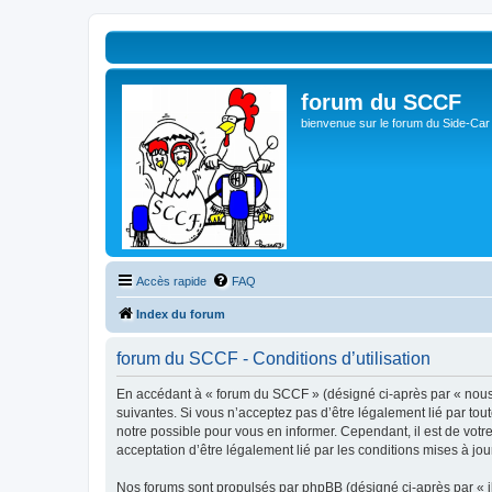
forum du SCCF
bienvenue sur le forum du Side-Car
Accès rapide
FAQ
Index du forum
forum du SCCF - Conditions d’utilisation
En accédant à « forum du SCCF » (désigné ci-après par « nous »
suivantes. Si vous n’acceptez pas d’être légalement lié par tou
notre possible pour vous en informer. Cependant, il est de votr
acceptation d’être légalement lié par les conditions mises à jou
Nos forums sont propulsés par phpBB (désigné ci-après par « il