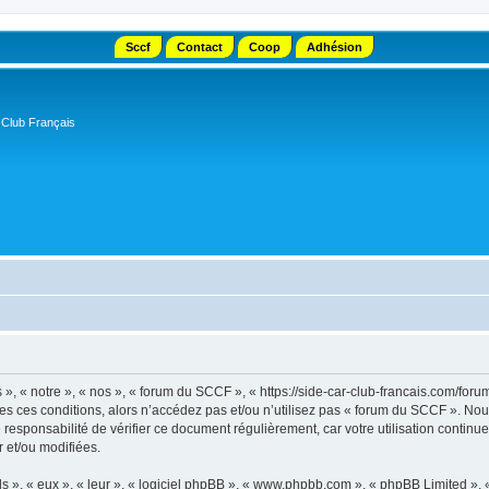
Sccf
Contact
Coop
Adhésion
 Club Français
, « notre », « nos », « forum du SCCF », « https://side-car-club-francais.com/forum
tes ces conditions, alors n’accédez pas et/ou n’utilisez pas « forum du SCCF ». No
e responsabilité de vérifier ce document régulièrement, car votre utilisation contin
r et/ou modifiées.
s », « eux », « leur », « logiciel phpBB », « www.phpbb.com », « phpBB Limited »,