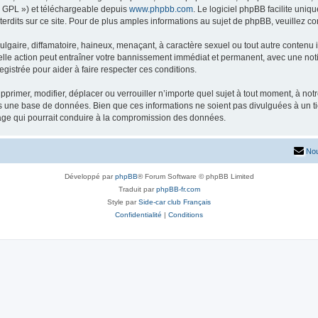
« GPL ») et téléchargeable depuis
www.phpbb.com
. Le logiciel phpBB facilite uniq
dits sur ce site. Pour de plus amples informations au sujet de phpBB, veuillez co
gaire, diffamatoire, haineux, menaçant, à caractère sexuel ou tout autre contenu ill
lle action peut entraîner votre bannissement immédiat et permanent, avec une notifi
gistrée pour aider à faire respecter ces conditions.
primer, modifier, déplacer ou verrouiller n’importe quel sujet à tout moment, à no
ns une base de données. Bien que ces informations ne soient pas divulguées à un 
tage qui pourrait conduire à la compromission des données.
Nou
Développé par
phpBB
® Forum Software © phpBB Limited
Traduit par
phpBB-fr.com
Style par
Side-car club Français
Confidentialité
|
Conditions