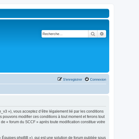
Rechercher
Recherche avancé
S’enregistrer
Connexion
_v3 »), vous acceptez d’être légalement lié par les conditions
us pouvons modifier ces conditions à tout moment et ferons tout
ue de « forum du SCCF » après toute modification constitue votre
 « Équipes phpBB »), qui est une solution de forum publiée sous