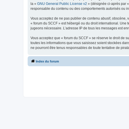
la «
GNU General Public License v2
» (désignée ci-après par 
responsable du contenu ou des comportements autorisés ou inter
Vous acceptez de ne pas publier de contenu abusif, obscène, vul
« forum du SCCF » est hébergé ou du droit international. Une te
jugeons nécessaire. L’adresse IP de tous les messages est enre
Vous acceptez que « forum du SCCF » se réserve le droit de sup
toutes les informations que vous saisissez soient stockées da
ne pourront être tenus responsables de toute tentative de pira
Index du forum