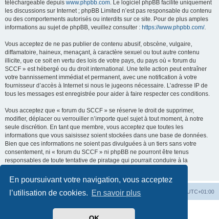
téléchargeable depuis
www.phpbb.com
. Le logiciel phpBB facilite uniquement
les discussions sur Internet ; phpBB Limited n’est pas responsable du contenu
ou des comportements autorisés ou interdits sur ce site. Pour de plus amples
informations au sujet de phpBB, veuillez consulter :
https://www.phpbb.com/
.
Vous acceptez de ne pas publier de contenu abusif, obscène, vulgaire,
diffamatoire, haineux, menaçant, à caractère sexuel ou tout autre contenu
illicite, que ce soit en vertu des lois de votre pays, du pays où « forum du
SCCF » est hébergé ou du droit international. Une telle action peut entraîner
votre bannissement immédiat et permanent, avec une notification à votre
fournisseur d’accès à Internet si nous le jugeons nécessaire. L’adresse IP de
tous les messages est enregistrée pour aider à faire respecter ces conditions.
Vous acceptez que « forum du SCCF » se réserve le droit de supprimer,
modifier, déplacer ou verrouiller n’importe quel sujet à tout moment, à notre
seule discrétion. En tant que membre, vous acceptez que toutes les
informations que vous saisissez soient stockées dans une base de données.
Bien que ces informations ne soient pas divulguées à un tiers sans votre
consentement, ni « forum du SCCF » ni phpBB ne pourront être tenus
responsables de toute tentative de piratage qui pourrait conduire à la
compromission des données.
En poursuivant votre navigation, vous acceptez
Index du forum
Heures au format
UTC+01:00
l’utilisation de cookies.
En savoir plus
Développé par
phpBB
® Forum Software © phpBB Limited
OK
Traduit par
phpBB-fr.com