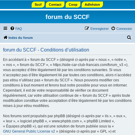
Sccf
Contact
Coop
Adhésion
forum du SCCF
FAQ
S’enregistrer
Connexion
R
Index du forum
e
forum du SCCF - Conditions d’utilisation
c
h
En accédant à « forum du SCCF » (désigné ci-après par « nous », « notre »,
« nos », « forum du SCCF », « https://side-car-club-francais.com/forum_v3 »),
e
vous acceptez d’être légalement lié par les conditions suivantes. Si vous
r
n’acceptez pas d’être légalement lié par toutes ces conditions, alors n’accédez
pas et/ou n’utilisez pas « forum du SCCF ». Nous pouvons modifier ces
c
conditions à tout moment et ferons tout notre possible pour vous en informer.
h
Cependant, il est de votre responsabilité de vérifier ce document
régulièrement, car votre utilisation continue de « forum du SCCF » après toute
e
modification constitue votre acceptation d’être légalement lié par les conditions
r
mises à jour et/ou modifiées.
Nos forums sont propulsés par phpBB (désigné ci-après par « ils », « eux »,
« leur », « logiciel phpBB », « www.phpbb.com », « phpBB Limited »,
« Équipes phpBB »), qui est une solution de forum publiée sous la «
GNU General Public License v2
» (désignée ci-après par « GPL ») et