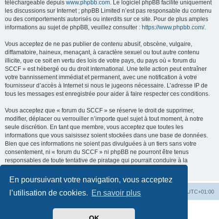
téléchargeable depuis
www.phpbb.com
. Le logiciel phpBB facilite uniquement
les discussions sur Internet ; phpBB Limited n’est pas responsable du contenu
ou des comportements autorisés ou interdits sur ce site. Pour de plus amples
informations au sujet de phpBB, veuillez consulter :
https://www.phpbb.com/
.
Vous acceptez de ne pas publier de contenu abusif, obscène, vulgaire,
diffamatoire, haineux, menaçant, à caractère sexuel ou tout autre contenu
illicite, que ce soit en vertu des lois de votre pays, du pays où « forum du
SCCF » est hébergé ou du droit international. Une telle action peut entraîner
votre bannissement immédiat et permanent, avec une notification à votre
fournisseur d’accès à Internet si nous le jugeons nécessaire. L’adresse IP de
tous les messages est enregistrée pour aider à faire respecter ces conditions.
Vous acceptez que « forum du SCCF » se réserve le droit de supprimer,
modifier, déplacer ou verrouiller n’importe quel sujet à tout moment, à notre
seule discrétion. En tant que membre, vous acceptez que toutes les
informations que vous saisissez soient stockées dans une base de données.
Bien que ces informations ne soient pas divulguées à un tiers sans votre
consentement, ni « forum du SCCF » ni phpBB ne pourront être tenus
responsables de toute tentative de piratage qui pourrait conduire à la
compromission des données.
En poursuivant votre navigation, vous acceptez
Index du forum
Heures au format
UTC+01:00
l’utilisation de cookies.
En savoir plus
Développé par
phpBB
® Forum Software © phpBB Limited
OK
Traduit par
phpBB-fr.com