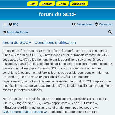
Sccf
Contact
Coop
Adhésion
forum du SCCF
FAQ
S’enregistrer
Connexion
R
Index du forum
e
forum du SCCF - Conditions d’utilisation
c
h
En accédant à « forum du SCCF » (désigné ci-après par « nous », « notre »,
« nos », « forum du SCCF », « https://side-car-club-francais.com/forum_v3 »),
e
vous acceptez d’être légalement lié par les conditions suivantes. Si vous
r
n’acceptez pas d’être légalement lié par toutes ces conditions, alors n’accédez
pas et/ou n’utilisez pas « forum du SCCF ». Nous pouvons modifier ces
c
conditions à tout moment et ferons tout notre possible pour vous en informer.
h
Cependant, il est de votre responsabilité de vérifier ce document
régulièrement, car votre utilisation continue de « forum du SCCF » après toute
e
modification constitue votre acceptation d’être légalement lié par les conditions
r
mises à jour et/ou modifiées.
Nos forums sont propulsés par phpBB (désigné ci-après par « ils », « eux »,
« leur », « logiciel phpBB », « www.phpbb.com », « phpBB Limited »,
« Équipes phpBB »), qui est une solution de forum publiée sous la «
GNU General Public License v2
» (désignée ci-après par « GPL ») et