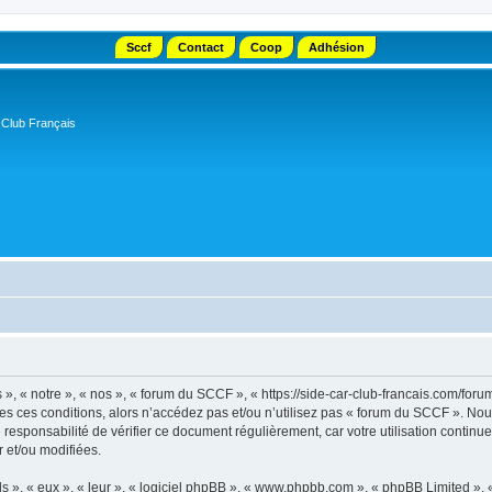
Sccf
Contact
Coop
Adhésion
 Club Français
, « notre », « nos », « forum du SCCF », « https://side-car-club-francais.com/forum
tes ces conditions, alors n’accédez pas et/ou n’utilisez pas « forum du SCCF ». No
e responsabilité de vérifier ce document régulièrement, car votre utilisation contin
r et/ou modifiées.
s », « eux », « leur », « logiciel phpBB », « www.phpbb.com », « phpBB Limited »,