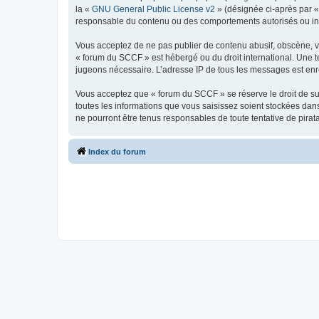
la «
GNU General Public License v2
» (désignée ci-après par 
responsable du contenu ou des comportements autorisés ou inter
Vous acceptez de ne pas publier de contenu abusif, obscène, vul
« forum du SCCF » est hébergé ou du droit international. Une te
jugeons nécessaire. L’adresse IP de tous les messages est enre
Vous acceptez que « forum du SCCF » se réserve le droit de sup
toutes les informations que vous saisissez soient stockées da
ne pourront être tenus responsables de toute tentative de pira
Index du forum