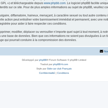
« GPL ») et téléchargeable depuis
www.phpbb.com
. Le logiciel phpBB facilite uniq
dits sur ce site. Pour de plus amples informations au sujet de phpBB, veuillez co
gaire, diffamatoire, haineux, menaçant, à caractère sexuel ou tout autre contenu ill
lle action peut entraîner votre bannissement immédiat et permanent, avec une notifi
gistrée pour aider à faire respecter ces conditions.
primer, modifier, déplacer ou verrouiller n’importe quel sujet à tout moment, à no
ns une base de données. Bien que ces informations ne soient pas divulguées à un 
tage qui pourrait conduire à la compromission des données.
Nou
Développé par
phpBB
® Forum Software © phpBB Limited
Traduit par
phpBB-fr.com
Style par
Side-car club Français
Confidentialité
|
Conditions