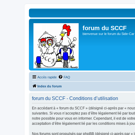
forum du SCCF
bienvenue sur le forum du Side-Car
Accès rapide
FAQ
Index du forum
forum du SCCF - Conditions d’utilisation
En accédant à « forum du SCCF » (désigné ci-après par « nous »
suivantes. Si vous n’acceptez pas d’être légalement lié par tou
notre possible pour vous en informer. Cependant, il est de votr
acceptation d’être légalement lié par les conditions mises à jou
Nos forums sont propulsés par phpBB (désigné ci-après par « il