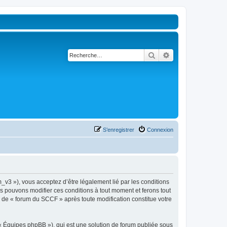
Rechercher
Recherche avancé
S’enregistrer
Connexion
_v3 »), vous acceptez d’être légalement lié par les conditions
us pouvons modifier ces conditions à tout moment et ferons tout
ue de « forum du SCCF » après toute modification constitue votre
 « Équipes phpBB »), qui est une solution de forum publiée sous