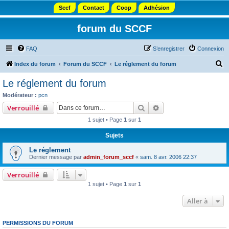
Sccf
Contact
Coop
Adhésion
forum du SCCF
FAQ
S’enregistrer
Connexion
R
Index du forum
Forum du SCCF
Le réglement du forum
e
Le réglement du forum
c
Modérateur :
pcn
h
Rechercher
Recherche avancée
Verrouillé
e
1 sujet • Page
1
sur
1
r
Sujets
c
Le réglement
h
Dernier message par
admin_forum_sccf
«
sam. 8 avr. 2006 22:37
e
Verrouillé
r
1 sujet • Page
1
sur
1
Aller à
PERMISSIONS DU FORUM