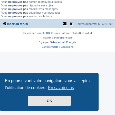
Vous
ne pouvez pas
poster de nouveaux sujets
Vous
ne pouvez pas
répondre aux sujets
Vous
ne pouvez pas
modifier vos messages
Vous
ne pouvez pas
supprimer vos messages
Vous
ne pouvez pas
joindre des fichiers
Index du forum
Heures au format
UTC+01:00
Développé par
phpBB
® Forum Software © phpBB Limited
Traduit par
phpBB-fr.com
Style par
Side-car club Français
Confidentialité
|
Conditions
En poursuivant votre navigation, vous acceptez
l’utilisation de cookies.
En savoir plus
OK