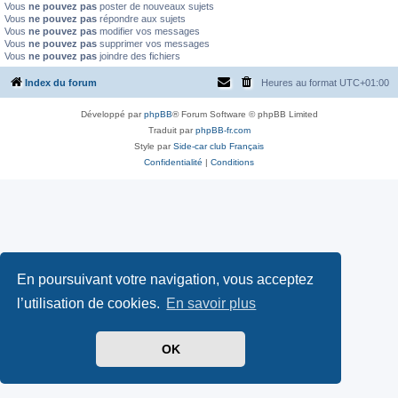
Vous
ne pouvez pas
poster de nouveaux sujets
Vous
ne pouvez pas
répondre aux sujets
Vous
ne pouvez pas
modifier vos messages
Vous
ne pouvez pas
supprimer vos messages
Vous
ne pouvez pas
joindre des fichiers
Index du forum
Heures au format
UTC+01:00
Développé par
phpBB
® Forum Software © phpBB Limited
Traduit par
phpBB-fr.com
Style par
Side-car club Français
Confidentialité
|
Conditions
En poursuivant votre navigation, vous acceptez
l’utilisation de cookies.
En savoir plus
OK