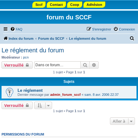
Sccf
Contact
Coop
Adhésion
forum du SCCF
FAQ
S’enregistrer
Connexion
R
Index du forum
Forum du SCCF
Le réglement du forum
e
Le réglement du forum
c
Modérateur :
pcn
h
Rechercher
Recherche avancée
Verrouillé
e
1 sujet • Page
1
sur
1
r
Sujets
c
Le réglement
h
Dernier message par
admin_forum_sccf
«
sam. 8 avr. 2006 22:37
e
Verrouillé
r
1 sujet • Page
1
sur
1
Aller à
PERMISSIONS DU FORUM