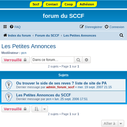
Sccf
Contact
Coop
Adhésion
forum du SCCF
FAQ
S’enregistrer
Connexion
R
Index du forum
Forum du SCCF
Les Petites Annonces
e
Les Petites Annonces
c
Modérateur :
pcn
h
Rechercher
Recherche avancée
Verrouillé
e
2 sujets • Page
1
sur
1
r
Sujets
c
Ou trouver le side de ses reves ? liste de site de PA
h
Dernier message par
admin_forum_sccf
«
mer. 19 sept. 2007 21:15
e
Les Petites Annonces du SCCF
r
Dernier message par
pcn
«
lun. 25 sept. 2006 17:51
Verrouillé
2 sujets • Page
1
sur
1
Aller à