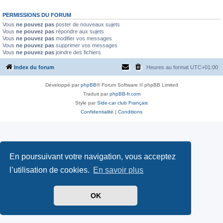
PERMISSIONS DU FORUM
Vous
ne pouvez pas
poster de nouveaux sujets
Vous
ne pouvez pas
répondre aux sujets
Vous
ne pouvez pas
modifier vos messages
Vous
ne pouvez pas
supprimer vos messages
Vous
ne pouvez pas
joindre des fichiers
Index du forum
Heures au format
UTC+01:00
Développé par
phpBB
® Forum Software © phpBB Limited
Traduit par
phpBB-fr.com
Style par
Side-car club Français
Confidentialité
|
Conditions
En poursuivant votre navigation, vous acceptez
l’utilisation de cookies.
En savoir plus
OK