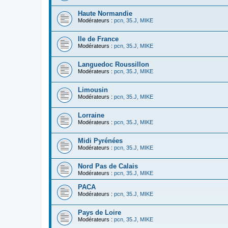
Haute Normandie
Modérateurs :
pcn
,
35.J
,
MIKE
Ile de France
Modérateurs :
pcn
,
35.J
,
MIKE
Languedoc Roussillon
Modérateurs :
pcn
,
35.J
,
MIKE
Limousin
Modérateurs :
pcn
,
35.J
,
MIKE
Lorraine
Modérateurs :
pcn
,
35.J
,
MIKE
Midi Pyrénées
Modérateurs :
pcn
,
35.J
,
MIKE
Nord Pas de Calais
Modérateurs :
pcn
,
35.J
,
MIKE
PACA
Modérateurs :
pcn
,
35.J
,
MIKE
Pays de Loire
Modérateurs :
pcn
,
35.J
,
MIKE