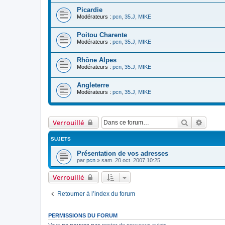
Picardie
Modérateurs :
pcn
,
35.J
,
MIKE
Poitou Charente
Modérateurs :
pcn
,
35.J
,
MIKE
Rhône Alpes
Modérateurs :
pcn
,
35.J
,
MIKE
Angleterre
Modérateurs :
pcn
,
35.J
,
MIKE
Rechercher
Recher
Verrouillé
SUJETS
Présentation de vos adresses
par
pcn
»
sam. 20 oct. 2007 10:25
Verrouillé
Retourner à l’index du forum
PERMISSIONS DU FORUM
Vous
ne pouvez pas
poster de nouveaux sujets