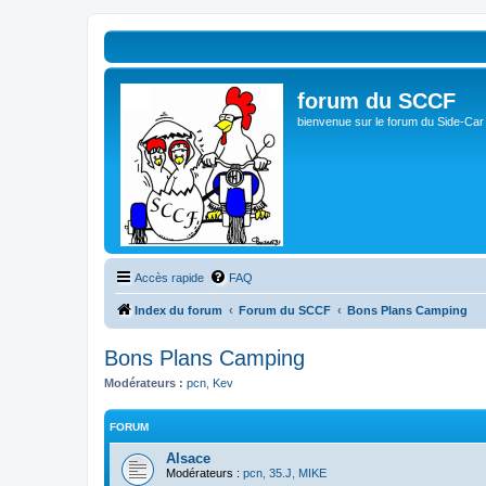
forum du SCCF
bienvenue sur le forum du Side-Car
Accès rapide
FAQ
Index du forum
Forum du SCCF
Bons Plans Camping
Bons Plans Camping
Modérateurs :
pcn
,
Kev
FORUM
Alsace
Modérateurs :
pcn
,
35.J
,
MIKE