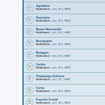
Aquitaine
Modérateurs :
pcn
,
35.J
,
MIKE
Auvergne
Modérateurs :
pcn
,
35.J
,
MIKE
Basse Normandie
Modérateurs :
pcn
,
35.J
,
MIKE
Bourgogne
Modérateurs :
pcn
,
35.J
,
MIKE
Bretagne
Modérateurs :
pcn
,
35.J
,
MIKE
Centre
Modérateurs :
pcn
,
35.J
,
MIKE
Champage-Ardenne
Modérateurs :
pcn
,
35.J
,
MIKE
Corse
Modérateurs :
pcn
,
35.J
,
MIKE
Franche Comté
Modérateurs :
pcn
,
35.J
,
MIKE