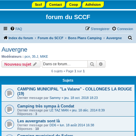
Sccf
Contact
Coop
Adhésion
forum du SCCF
FAQ
S’enregistrer
Connexion
R
Index du forum
Forum du SCCF
Bons Plans Camping
Auvergne
e
Auvergne
c
Modérateurs :
pcn
,
35.J
,
MIKE
h
Rechercher
Recherche avanc
Nouveau sujet
e
6 sujets • Page
1
sur
1
r
Sujets
c
CAMPING MUNICIPAL "La Valane" - COLLONGES LA ROUGE
h
(19)
e
Dernier message par
Sammy
«
jeu. 18 oct. 2018 18:23
r
Camping très sympa à Condat
Dernier message par
LE TAZ MAN
«
jeu. 18 déc. 2014 8:39
Réponses :
3
Les auvergnats sont là
Dernier message par
DD6
«
lun. 18 août 2014 16:38
Réponses :
10
Camping municipal de Salers