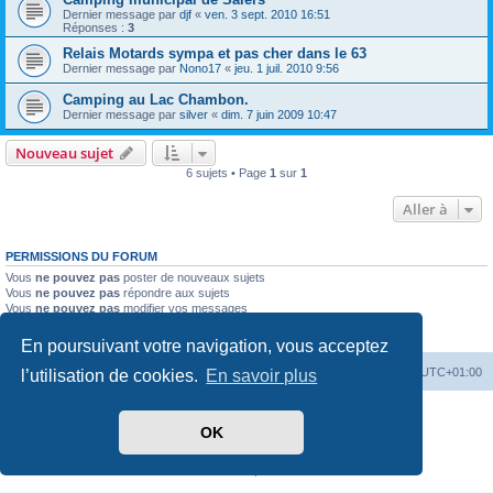
Dernier message par
djf
«
ven. 3 sept. 2010 16:51
Réponses :
3
Relais Motards sympa et pas cher dans le 63
Dernier message par
Nono17
«
jeu. 1 juil. 2010 9:56
Camping au Lac Chambon.
Dernier message par
silver
«
dim. 7 juin 2009 10:47
Nouveau sujet
6 sujets • Page
1
sur
1
Aller à
PERMISSIONS DU FORUM
Vous
ne pouvez pas
poster de nouveaux sujets
Vous
ne pouvez pas
répondre aux sujets
Vous
ne pouvez pas
modifier vos messages
Vous
ne pouvez pas
supprimer vos messages
Vous
ne pouvez pas
joindre des fichiers
En poursuivant votre navigation, vous acceptez
Index du forum
Heures au format
UTC+01:00
l’utilisation de cookies.
En savoir plus
Développé par
phpBB
® Forum Software © phpBB Limited
OK
Traduit par
phpBB-fr.com
Style par
Side-car club Français
Confidentialité
|
Conditions