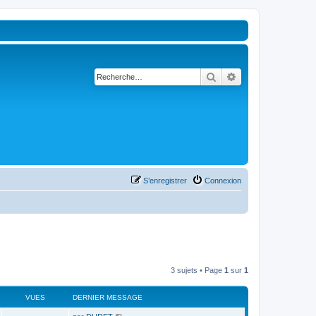
Rechercher
Recherche avancé
S’enregistrer
Connexion
3 sujets • Page
1
sur
1
VUES
DERNIER MESSAGE
D