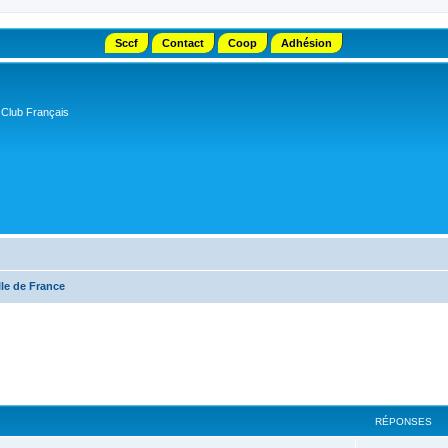
Sccf
Contact
Coop
Adhésion
 Club Français
Ile de France
cher
cherche avancée
RÉPONSES