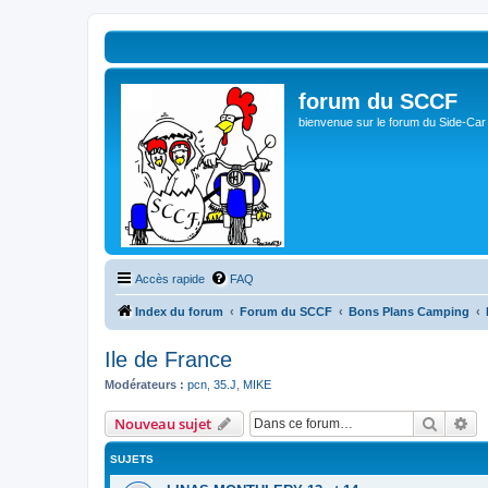
forum du SCCF
bienvenue sur le forum du Side-Car
Accès rapide
FAQ
Index du forum
Forum du SCCF
Bons Plans Camping
Ile de France
Modérateurs :
pcn
,
35.J
,
MIKE
Recher
Re
Nouveau sujet
SUJETS