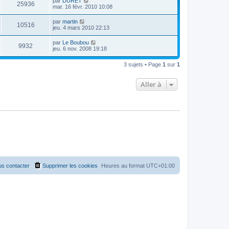
par
DURET
V
25936
e
mar. 16 févr. 2010 10:08
r
u
n
D
par
martin
V
10516
i
e
jeu. 4 mars 2010 22:13
e
e
r
r
u
n
D
par
Le Boubou
s
m
V
9932
i
e
jeu. 6 nov. 2008 19:18
e
e
e
r
s
r
u
n
s
s
m
3 sujets • Page
1
sur
1
i
a
e
e
e
g
s
r
e
s
Aller à
s
m
a
e
g
s
e
s
a
g
e
s contacter
Supprimer les cookies
Heures au format
UTC+01:00