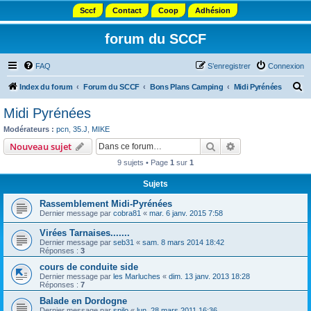
Sccf
Contact
Coop
Adhésion
forum du SCCF
FAQ
S’enregistrer
Connexion
R
Index du forum
Forum du SCCF
Bons Plans Camping
Midi Pyrénées
e
Midi Pyrénées
c
Modérateurs :
pcn
,
35.J
,
MIKE
h
Rechercher
Recherche avanc
Nouveau sujet
e
9 sujets • Page
1
sur
1
r
Sujets
c
Rassemblement Midi-Pyrénées
h
Dernier message par
cobra81
«
mar. 6 janv. 2015 7:58
e
Virées Tarnaises.......
r
Dernier message par
seb31
«
sam. 8 mars 2014 18:42
Réponses :
3
cours de conduite side
Dernier message par
les Marluches
«
dim. 13 janv. 2013 18:28
Réponses :
7
Balade en Dordogne
Dernier message par
spilo
«
lun. 28 mars 2011 16:36