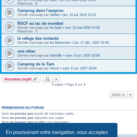
Réponses :
2
Camping dans l'aveyron.
Dernier message par
Stélian
«
jeu. 15 juil. 2010 11:23
RSCF au lac de montbel
Dernier message par
lou fada
«
mer. 13 mai 2009 19:38
Réponses :
7
le refuge des motards
Dernier message par
les Marluches
«
lun. 17 déc. 2007 20:36
one other
Dernier message par
riderbilly
«
sam. 6 oct. 2007 18:09
Camping de le Tarn
Dernier message par
Hervé
«
sam. 6 oct. 2007 18:04
Nouveau sujet
9 sujets • Page
1
sur
1
Aller à
PERMISSIONS DU FORUM
Vous
ne pouvez pas
poster de nouveaux sujets
Vous
ne pouvez pas
répondre aux sujets
Vous
ne pouvez pas
modifier vos messages
Vous
ne pouvez pas
supprimer vos messages
Vous
ne pouvez pas
joindre des fichiers
En poursuivant votre navigation, vous acceptez