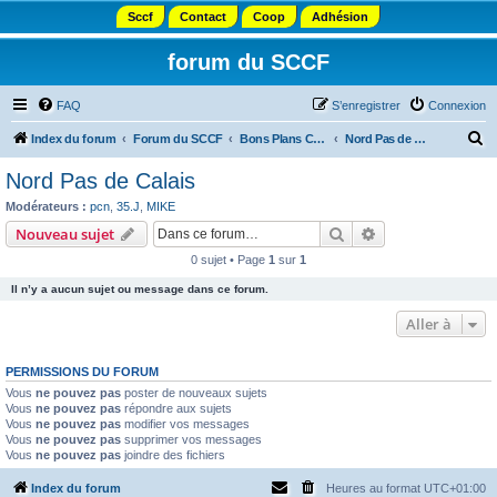
Sccf
Contact
Coop
Adhésion
forum du SCCF
FAQ
S’enregistrer
Connexion
R
Index du forum
Forum du SCCF
Bons Plans Camping
Nord Pas de Calais
e
Nord Pas de Calais
c
Modérateurs :
pcn
,
35.J
,
MIKE
h
Rechercher
Recherche avanc
Nouveau sujet
e
0 sujet • Page
1
sur
1
r
Il n’y a aucun sujet ou message dans ce forum.
c
Aller à
h
e
PERMISSIONS DU FORUM
r
Vous
ne pouvez pas
poster de nouveaux sujets
Vous
ne pouvez pas
répondre aux sujets
Vous
ne pouvez pas
modifier vos messages
Vous
ne pouvez pas
supprimer vos messages
Vous
ne pouvez pas
joindre des fichiers
Index du forum
Heures au format
UTC+01:00