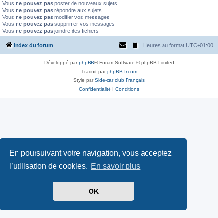
Vous
ne pouvez pas
poster de nouveaux sujets
Vous
ne pouvez pas
répondre aux sujets
Vous
ne pouvez pas
modifier vos messages
Vous
ne pouvez pas
supprimer vos messages
Vous
ne pouvez pas
joindre des fichiers
Index du forum
Heures au format
UTC+01:00
Développé par
phpBB
® Forum Software © phpBB Limited
Traduit par
phpBB-fr.com
Style par
Side-car club Français
Confidentialité
|
Conditions
En poursuivant votre navigation, vous acceptez
l’utilisation de cookies.
En savoir plus
OK