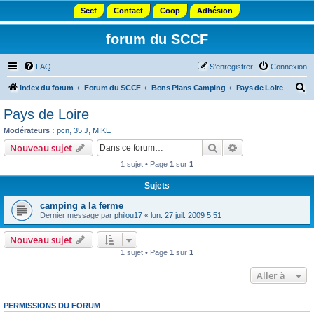
Sccf
Contact
Coop
Adhésion
forum du SCCF
FAQ
S’enregistrer
Connexion
R
Index du forum
Forum du SCCF
Bons Plans Camping
Pays de Loire
e
Pays de Loire
c
Modérateurs :
pcn
,
35.J
,
MIKE
h
Rechercher
Recherche avanc
Nouveau sujet
e
1 sujet • Page
1
sur
1
r
Sujets
c
camping a la ferme
h
Dernier message par
philou17
«
lun. 27 juil. 2009 5:51
e
Nouveau sujet
r
1 sujet • Page
1
sur
1
Aller à
PERMISSIONS DU FORUM