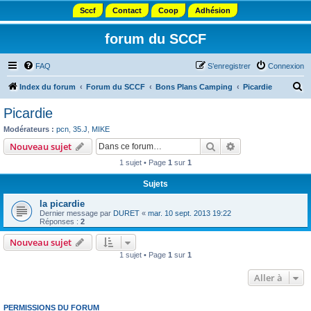
Sccf
Contact
Coop
Adhésion
forum du SCCF
FAQ
S’enregistrer
Connexion
R
Index du forum
Forum du SCCF
Bons Plans Camping
Picardie
e
Picardie
c
Modérateurs :
pcn
,
35.J
,
MIKE
h
Rechercher
Recherche avanc
Nouveau sujet
e
1 sujet • Page
1
sur
1
r
Sujets
c
la picardie
h
Dernier message par
DURET
«
mar. 10 sept. 2013 19:22
e
Réponses :
2
r
Nouveau sujet
1 sujet • Page
1
sur
1
Aller à
PERMISSIONS DU FORUM