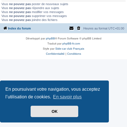
Vous
ne pouvez pas
poster de nouveaux sujets
Vous
ne pouvez pas
répondre aux sujets
Vous
ne pouvez pas
modifier vos messages
Vous
ne pouvez pas
supprimer vos messages
Vous
ne pouvez pas
joindre des fichiers
Index du forum
Heures au format
UTC+01:00
Développé par
phpBB
® Forum Software © phpBB Limited
Traduit par
phpBB-fr.com
Style par
Side-car club Français
Confidentialité
|
Conditions
En poursuivant votre navigation, vous acceptez
l’utilisation de cookies.
En savoir plus
OK