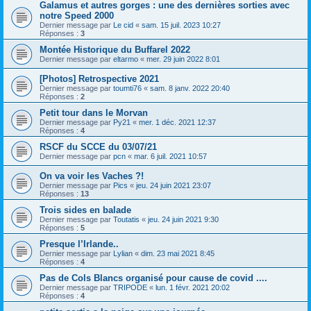
Galamus et autres gorges : une des dernières sorties avec
notre Speed 2000
Dernier message par
Le cid
«
sam. 15 juil. 2023 10:27
Réponses :
3
Montée Historique du Buffarel 2022
Dernier message par
eltarmo
«
mer. 29 juin 2022 8:01
[Photos] Retrospective 2021
Dernier message par
toumti76
«
sam. 8 janv. 2022 20:40
Réponses :
2
Petit tour dans le Morvan
Dernier message par
Py21
«
mer. 1 déc. 2021 12:37
Réponses :
4
RSCF du SCCE du 03/07/21
Dernier message par
pcn
«
mar. 6 juil. 2021 10:57
On va voir les Vaches ?!
Dernier message par
Pics
«
jeu. 24 juin 2021 23:07
Réponses :
13
Trois sides en balade
Dernier message par
Toutatis
«
jeu. 24 juin 2021 9:30
Réponses :
5
Presque l’Irlande..
Dernier message par
Lylian
«
dim. 23 mai 2021 8:45
Réponses :
4
Pas de Cols Blancs organisé pour cause de covid ....
Dernier message par
TRIPODE
«
lun. 1 févr. 2021 20:02
Réponses :
4