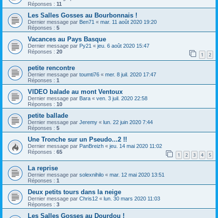
Réponses :
11
Les Salles Gosses au Bourbonnais !
Dernier message par
Ben71
«
mar. 11 août 2020 19:20
Réponses :
5
Vacances au Pays Basque
Dernier message par
Py21
«
jeu. 6 août 2020 15:47
Réponses :
20
1
2
petite rencontre
Dernier message par
toumti76
«
mer. 8 juil. 2020 17:47
Réponses :
1
VIDEO balade au mont Ventoux
Dernier message par
Bara
«
ven. 3 juil. 2020 22:58
Réponses :
10
petite ballade
Dernier message par
Jeremy
«
lun. 22 juin 2020 7:44
Réponses :
5
Une Tronche sur un Pseudo...2 !!
Dernier message par
PanBreizh
«
jeu. 14 mai 2020 11:02
Réponses :
65
1
2
3
4
5
La reprise
Dernier message par
solexnihilo
«
mar. 12 mai 2020 13:51
Réponses :
1
Deux petits tours dans la neige
Dernier message par
Chris12
«
lun. 30 mars 2020 11:03
Réponses :
3
Les Salles Gosses au Dourdou !