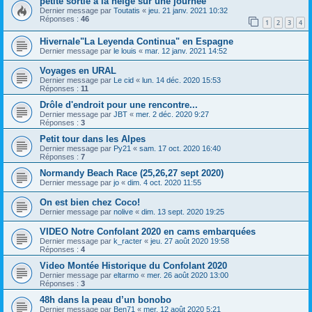
petite sortie a la neige sur une journée
Dernier message par
Toutatis
«
jeu. 21 janv. 2021 10:32
Réponses :
46
1
2
3
4
Hivernale"La Leyenda Continua" en Espagne
Dernier message par
le louis
«
mar. 12 janv. 2021 14:52
Voyages en URAL
Dernier message par
Le cid
«
lun. 14 déc. 2020 15:53
Réponses :
11
Drôle d'endroit pour une rencontre...
Dernier message par
JBT
«
mer. 2 déc. 2020 9:27
Réponses :
3
Petit tour dans les Alpes
Dernier message par
Py21
«
sam. 17 oct. 2020 16:40
Réponses :
7
Normandy Beach Race (25,26,27 sept 2020)
Dernier message par
jo
«
dim. 4 oct. 2020 11:55
On est bien chez Coco!
Dernier message par
nolive
«
dim. 13 sept. 2020 19:25
VIDEO Notre Confolant 2020 en cams embarquées
Dernier message par
k_racter
«
jeu. 27 août 2020 19:58
Réponses :
4
Video Montée Historique du Confolant 2020
Dernier message par
eltarmo
«
mer. 26 août 2020 13:00
Réponses :
3
48h dans la peau d’un bonobo
Dernier message par
Ben71
«
mer. 12 août 2020 5:21