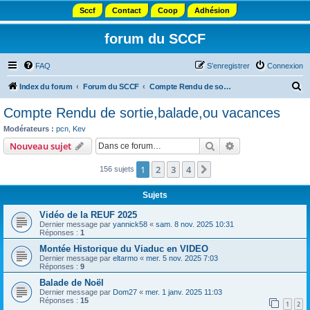
Sccf
Contact
Coop
Adhésion
forum du SCCF
FAQ
S’enregistrer
Connexion
R
Index du forum
Forum du SCCF
Compte Rendu de sortie,balade,ou vacances
e
Compte Rendu de sortie,balade,ou vacances
c
Modérateurs :
pcn
,
Kev
h
Rechercher
Recherche avanc
Nouveau sujet
e
1
2
3
4
Suivante
156 sujets
r
c
Sujets
h
Vidéo de la REUF 2025
e
Dernier message par
yannick58
«
sam. 8 nov. 2025 10:31
Réponses :
1
r
Montée Historique du Viaduc en VIDEO
Dernier message par
eltarmo
«
mer. 5 nov. 2025 7:03
Réponses :
9
Balade de Noël
Dernier message par
Dom27
«
mer. 1 janv. 2025 11:03
Réponses :
15
1
2