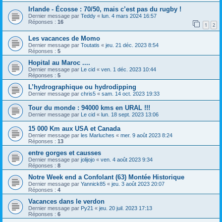
Irlande - Écosse : 70/50, mais c’est pas du rugby !
Dernier message par
Teddy
«
lun. 4 mars 2024 16:57
Réponses :
16
1
2
Les vacances de Momo
Dernier message par
Toutatis
«
jeu. 21 déc. 2023 8:54
Réponses :
5
Hopital au Maroc ....
Dernier message par
Le cid
«
ven. 1 déc. 2023 10:44
Réponses :
5
L’hydrographique ou hydrodipping
Dernier message par
chris5
«
sam. 14 oct. 2023 19:33
Tour du monde : 94000 kms en URAL !!!
Dernier message par
Le cid
«
lun. 18 sept. 2023 13:06
15 000 Km aux USA et Canada
Dernier message par
les Marluches
«
mer. 9 août 2023 8:24
Réponses :
13
entre gorges et causses
Dernier message par
jolijojo
«
ven. 4 août 2023 9:34
Réponses :
8
Notre Week end a Confolant (63) Montée Historique
Dernier message par
Yannick85
«
jeu. 3 août 2023 20:07
Réponses :
4
Vacances dans le verdon
Dernier message par
Py21
«
jeu. 20 juil. 2023 17:13
Réponses :
6