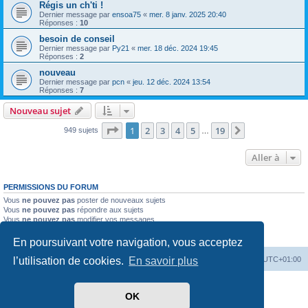
Régis un ch'ti !
Dernier message par
ensoa75
«
mer. 8 janv. 2025 20:40
Réponses :
10
besoin de conseil
Dernier message par
Py21
«
mer. 18 déc. 2024 19:45
Réponses :
2
nouveau
Dernier message par
pcn
«
jeu. 12 déc. 2024 13:54
Réponses :
7
Nouveau sujet
Page
1
sur
19
1
2
3
4
5
19
Suivante
949 sujets
…
Aller à
PERMISSIONS DU FORUM
Vous
ne pouvez pas
poster de nouveaux sujets
Vous
ne pouvez pas
répondre aux sujets
Vous
ne pouvez pas
modifier vos messages
Vous
ne pouvez pas
supprimer vos messages
Vous
ne pouvez pas
joindre des fichiers
En poursuivant votre navigation, vous acceptez
l’utilisation de cookies.
En savoir plus
Index du forum
Heures au format
UTC+01:00
Développé par
phpBB
® Forum Software © phpBB Limited
OK
Traduit par
phpBB-fr.com