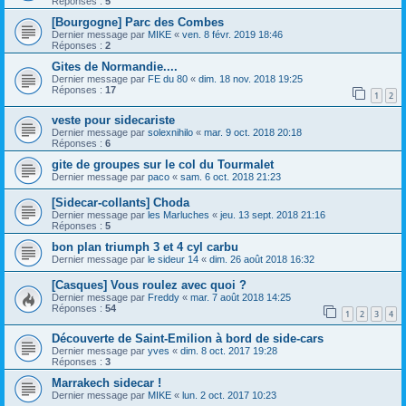
Réponses :
5
[Bourgogne] Parc des Combes
Dernier message par
MIKE
«
ven. 8 févr. 2019 18:46
Réponses :
2
Gites de Normandie....
Dernier message par
FE du 80
«
dim. 18 nov. 2018 19:25
Réponses :
17
1
2
veste pour sidecariste
Dernier message par
solexnihilo
«
mar. 9 oct. 2018 20:18
Réponses :
6
gite de groupes sur le col du Tourmalet
Dernier message par
paco
«
sam. 6 oct. 2018 21:23
[Sidecar-collants] Choda
Dernier message par
les Marluches
«
jeu. 13 sept. 2018 21:16
Réponses :
5
bon plan triumph 3 et 4 cyl carbu
Dernier message par
le sideur 14
«
dim. 26 août 2018 16:32
[Casques] Vous roulez avec quoi ?
Dernier message par
Freddy
«
mar. 7 août 2018 14:25
Réponses :
54
1
2
3
4
Découverte de Saint-Emilion à bord de side-cars
Dernier message par
yves
«
dim. 8 oct. 2017 19:28
Réponses :
3
Marrakech sidecar !
Dernier message par
MIKE
«
lun. 2 oct. 2017 10:23