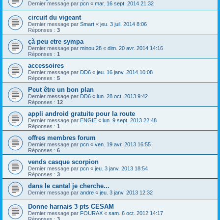
Dernier message par
pcn
«
mar. 16 sept. 2014 21:32
circuit du vigeant
Dernier message par
Smart
«
jeu. 3 juil. 2014 8:06
Réponses :
3
çà peu etre sympa
Dernier message par
minou 28
«
dim. 20 avr. 2014 14:16
Réponses :
1
accessoires
Dernier message par
DD6
«
jeu. 16 janv. 2014 10:08
Réponses :
5
Peut être un bon plan
Dernier message par
DD6
«
lun. 28 oct. 2013 9:42
Réponses :
12
appli android gratuite pour la route
Dernier message par
ENGIE
«
lun. 9 sept. 2013 22:48
Réponses :
1
offres membres forum
Dernier message par
pcn
«
ven. 19 avr. 2013 16:55
Réponses :
6
vends casque scorpion
Dernier message par
pcn
«
jeu. 3 janv. 2013 18:54
Réponses :
3
dans le cantal je cherche...
Dernier message par
andre
«
jeu. 3 janv. 2013 12:32
Donne harnais 3 pts CESAM
Dernier message par
FOURAX
«
sam. 6 oct. 2012 14:17
Réponses :
3