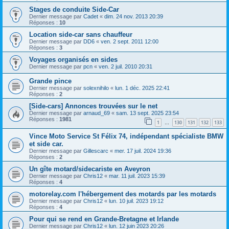
Stages de conduite Side-Car
Dernier message par
Cadet
«
dim. 24 nov. 2013 20:39
Réponses :
10
Location side-car sans chauffeur
Dernier message par
DD6
«
ven. 2 sept. 2011 12:00
Réponses :
3
Voyages organisés en sides
Dernier message par
pcn
«
ven. 2 juil. 2010 20:31
Grande pince
Dernier message par
solexnihilo
«
lun. 1 déc. 2025 22:41
Réponses :
2
[Side-cars] Annonces trouvées sur le net
Dernier message par
arnaud_69
«
sam. 13 sept. 2025 23:54
Réponses :
1981
1
130
131
132
133
…
Vince Moto Service St Félix 74, indépendant spécialiste BMW
et side car.
Dernier message par
Gillescarc
«
mer. 17 juil. 2024 19:36
Réponses :
2
Un gîte motard/sidecariste en Aveyron
Dernier message par
Chris12
«
mar. 11 juil. 2023 15:39
Réponses :
4
motorelay.com l'hébergement des motards par les motards
Dernier message par
Chris12
«
lun. 10 juil. 2023 19:12
Réponses :
4
Pour qui se rend en Grande-Bretagne et Irlande
Dernier message par
Chris12
«
lun. 12 juin 2023 20:26