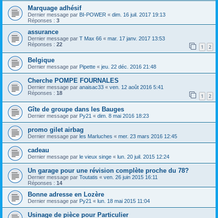
Marquage adhésif
Dernier message par
BI-POWER
«
dim. 16 juil. 2017 19:13
Réponses :
3
assurance
Dernier message par
T Max 66
«
mar. 17 janv. 2017 13:53
Réponses :
22
1
2
Belgique
Dernier message par
Pipette
«
jeu. 22 déc. 2016 21:48
Cherche POMPE FOURNALES
Dernier message par
anaisac33
«
ven. 12 août 2016 5:41
Réponses :
18
1
2
Gîte de groupe dans les Bauges
Dernier message par
Py21
«
dim. 8 mai 2016 18:23
promo gilet airbag
Dernier message par
les Marluches
«
mer. 23 mars 2016 12:45
cadeau
Dernier message par
le vieux singe
«
lun. 20 juil. 2015 12:24
Un garage pour une révision complète proche du 78?
Dernier message par
Toutatis
«
ven. 26 juin 2015 16:11
Réponses :
14
Bonne adresse en Lozère
Dernier message par
Py21
«
lun. 18 mai 2015 11:04
Usinage de pièce pour Particulier