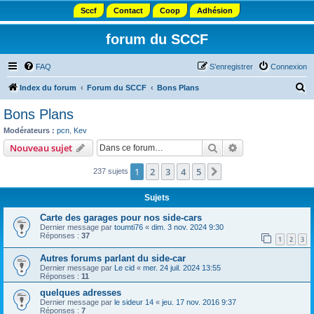
Sccf
Contact
Coop
Adhésion
forum du SCCF
FAQ
S’enregistrer
Connexion
R
Index du forum
Forum du SCCF
Bons Plans
e
Bons Plans
c
Modérateurs :
pcn
,
Kev
h
Rechercher
Recherche avanc
Nouveau sujet
e
1
2
3
4
5
Suivante
237 sujets
r
c
Sujets
h
Carte des garages pour nos side-cars
e
Dernier message par
toumti76
«
dim. 3 nov. 2024 9:30
Réponses :
37
r
1
2
3
Autres forums parlant du side-car
Dernier message par
Le cid
«
mer. 24 juil. 2024 13:55
Réponses :
11
quelques adresses
Dernier message par
le sideur 14
«
jeu. 17 nov. 2016 9:37
Réponses :
7