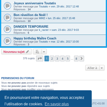
Joyeux anniversaire Toutatis
Dernier message par
Toutatis
«
ven. 29 déc. 2017 12:48
Réponses :
14
Bon réveillon de Noël !
Dernier message par
MIKE
«
lun. 25 déc. 2017 15:48
Réponses :
10
DANGER TEMPORAIRE
Dernier message par
k_racter
«
sam. 23 déc. 2017 9:03
Réponses :
6
Happy birthday Maître Coach
Dernier message par
Toutatis
«
mar. 12 déc. 2017 10:00
Réponses :
3
Nouveau sujet
Page
1
sur
8
1
2
3
4
5
8
Suivante
376 sujets
…
Aller à
PERMISSIONS DU FORUM
Vous
ne pouvez pas
poster de nouveaux sujets
Vous
ne pouvez pas
répondre aux sujets
Vous
ne pouvez pas
modifier vos messages
Vous
ne pouvez pas
supprimer vos messages
Vous
ne pouvez pas
joindre des fichiers
En poursuivant votre navigation, vous acceptez
Index du forum
Heures au format
UTC+01:00
l’utilisation de cookies.
En savoir plus