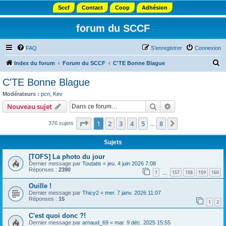
Sccf
Contact
Coop
Adhésion
forum du SCCF
FAQ
S’enregistrer
Connexion
R
Index du forum
Forum du SCCF
C'TE Bonne Blague
e
C'TE Bonne Blague
c
Modérateurs :
pcn
,
Kev
h
Rechercher
Recherche avanc
Nouveau sujet
e
Page
1
sur
8
1
2
3
4
5
8
Suivante
376 sujets
r
…
c
Sujets
h
[TOFS] La photo du jour
e
Dernier message par
Toutatis
«
jeu. 4 juin 2026 7:08
Réponses :
2390
r
1
157
158
159
160
…
Ouille !
Dernier message par
Thicy2
«
mer. 7 janv. 2026 11:07
Réponses :
15
1
2
C'est quoi donc ?!
Dernier message par
arnaud_69
«
mar. 9 déc. 2025 15:55