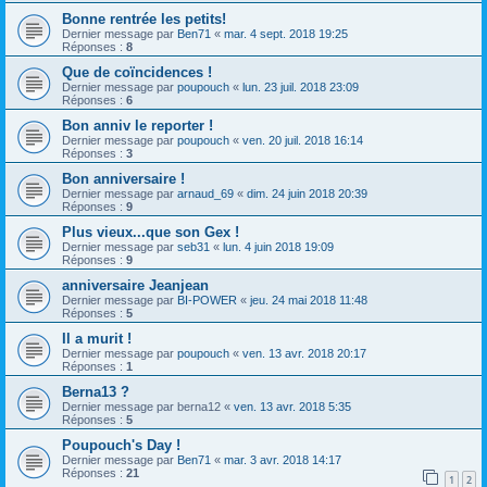
Bonne rentrée les petits!
Dernier message par
Ben71
«
mar. 4 sept. 2018 19:25
Réponses :
8
Que de coïncidences !
Dernier message par
poupouch
«
lun. 23 juil. 2018 23:09
Réponses :
6
Bon anniv le reporter !
Dernier message par
poupouch
«
ven. 20 juil. 2018 16:14
Réponses :
3
Bon anniversaire !
Dernier message par
arnaud_69
«
dim. 24 juin 2018 20:39
Réponses :
9
Plus vieux...que son Gex !
Dernier message par
seb31
«
lun. 4 juin 2018 19:09
Réponses :
9
anniversaire Jeanjean
Dernier message par
BI-POWER
«
jeu. 24 mai 2018 11:48
Réponses :
5
Il a murit !
Dernier message par
poupouch
«
ven. 13 avr. 2018 20:17
Réponses :
1
Berna13 ?
Dernier message par
berna12
«
ven. 13 avr. 2018 5:35
Réponses :
5
Poupouch's Day !
Dernier message par
Ben71
«
mar. 3 avr. 2018 14:17
Réponses :
21
1
2