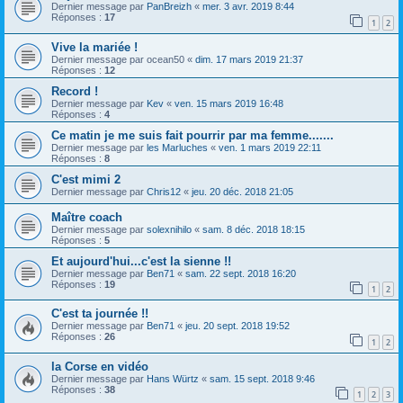
Dernier message par
PanBreizh
«
mer. 3 avr. 2019 8:44
Réponses :
17
1
2
Vive la mariée !
Dernier message par
ocean50
«
dim. 17 mars 2019 21:37
Réponses :
12
Record !
Dernier message par
Kev
«
ven. 15 mars 2019 16:48
Réponses :
4
Ce matin je me suis fait pourrir par ma femme.......
Dernier message par
les Marluches
«
ven. 1 mars 2019 22:11
Réponses :
8
C'est mimi 2
Dernier message par
Chris12
«
jeu. 20 déc. 2018 21:05
Maître coach
Dernier message par
solexnihilo
«
sam. 8 déc. 2018 18:15
Réponses :
5
Et aujourd'hui...c'est la sienne !!
Dernier message par
Ben71
«
sam. 22 sept. 2018 16:20
Réponses :
19
1
2
C'est ta journée !!
Dernier message par
Ben71
«
jeu. 20 sept. 2018 19:52
Réponses :
26
1
2
la Corse en vidéo
Dernier message par
Hans Würtz
«
sam. 15 sept. 2018 9:46
Réponses :
38
1
2
3