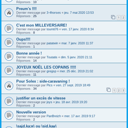
Réponses :
10
Preum's !!!!
Dernier message par
3-4horses
«
jeu. 7 mai 2020 13:53
Réponses :
25
1
2
C'est mon MILLEVERSAIRE!
Dernier message par
toumti76
«
ven. 17 janv. 2020 8:34
Réponses :
8
Oups!!!!
Dernier message par
patatwin
«
mar. 7 janv. 2020 11:37
Réponses :
1
Bonne année !
Dernier message par
Toutatis
«
dim. 5 janv. 2020 21:11
Réponses :
14
JOYEUX NOËL LES COPAINS !!!!!
Dernier message par
gregsp
«
mer. 25 déc. 2019 21:02
Réponses :
11
Pour Solex : side-caravaning !
Dernier message par
Pics
«
ven. 27 sept. 2019 18:49
Réponses :
34
1
2
3
justifier un excès de vitesse
Dernier message par
joys
«
jeu. 18 avr. 2019 19:20
Réponses :
2
Nouvelle version
Dernier message par
PanBreizh
«
mer. 17 avr. 2019 9:17
Réponses :
2
\sajd.ka:ʀ\ ou \sid.kaʁ\