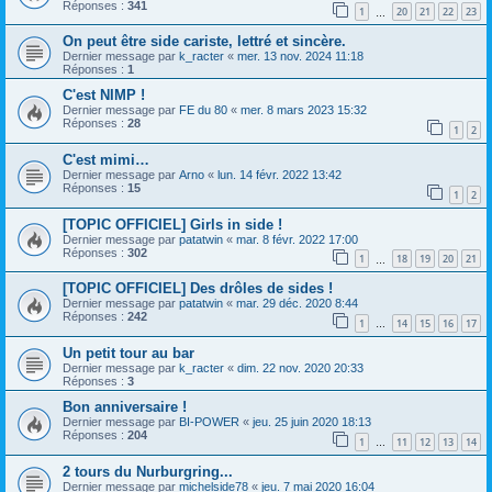
Réponses :
341
1
20
21
22
23
…
On peut être side cariste, lettré et sincère.
Dernier message par
k_racter
«
mer. 13 nov. 2024 11:18
Réponses :
1
C'est NIMP !
Dernier message par
FE du 80
«
mer. 8 mars 2023 15:32
Réponses :
28
1
2
C'est mimi…
Dernier message par
Arno
«
lun. 14 févr. 2022 13:42
Réponses :
15
1
2
[TOPIC OFFICIEL] Girls in side !
Dernier message par
patatwin
«
mar. 8 févr. 2022 17:00
Réponses :
302
1
18
19
20
21
…
[TOPIC OFFICIEL] Des drôles de sides !
Dernier message par
patatwin
«
mar. 29 déc. 2020 8:44
Réponses :
242
1
14
15
16
17
…
Un petit tour au bar
Dernier message par
k_racter
«
dim. 22 nov. 2020 20:33
Réponses :
3
Bon anniversaire !
Dernier message par
BI-POWER
«
jeu. 25 juin 2020 18:13
Réponses :
204
1
11
12
13
14
…
2 tours du Nurburgring...
Dernier message par
michelside78
«
jeu. 7 mai 2020 16:04