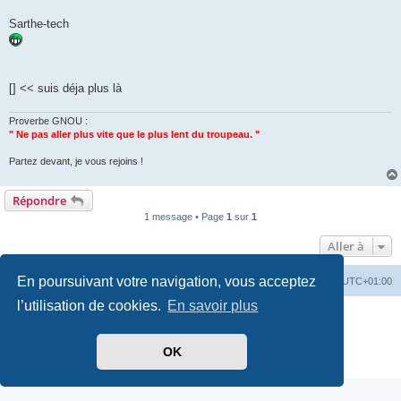
Sarthe-tech
[] << suis déja plus là
Proverbe GNOU :
" Ne pas aller plus vite que le plus lent du troupeau. "
Partez devant, je vous rejoins !
Répondre
1 message • Page
1
sur
1
Aller à
En poursuivant votre navigation, vous acceptez
Index du forum
Heures au format
UTC+01:00
l’utilisation de cookies.
En savoir plus
Développé par
phpBB
® Forum Software © phpBB Limited
Traduit par
phpBB-fr.com
Style par
Side-car club Français
OK
Confidentialité
|
Conditions