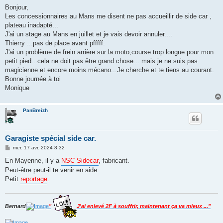
s
Bonjour,
s
Les concessionnaires au Mans me disent ne pas accueillir de side car ,
a
g
plateau inadapté...
e
J'ai un stage au Mans en juillet et je vais devoir annuler....
Thierry ...pas de place avant pfffff.
J'ai un problème de frein arrière sur la moto,course trop longue pour mon
petit pied...cela ne doit pas être grand chose... mais je ne suis pas
magicienne et encore moins mécano...Je cherche et te tiens au courant.
Bonne journée à toi
Monique
PanBreizh
Garagiste spécial side car.
M
mer. 17 avr. 2024 8:32
e
s
En Mayenne, il y a
NSC Sidecar
, fabricant.
s
Peut-être peut-il te venir en aide.
a
g
Petit
reportage
.
e
Bernard
"
J'ai enlevé 2F à souffrir, maintenant ça va mieux ..."