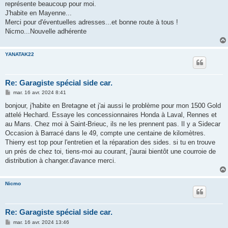
représente beaucoup pour moi.
J'habite en Mayenne...
Merci pour d'éventuelles adresses...et bonne route à tous !
Nicmo...Nouvelle adhérente
YANATAK22
Re: Garagiste spécial side car.
M
mar. 16 avr. 2024 8:41
e
s
bonjour, j'habite en Bretagne et j'ai aussi le problème pour mon 1500 Gold
s
attelé Hechard. Essaye les concessionnaires Honda à Laval, Rennes et
a
g
au Mans. Chez moi à Saint-Brieuc, ils ne les prennent pas. Il y a Sidecar
e
Occasion à Barracé dans le 49, compte une centaine de kilomètres.
Thierry est top pour l'entretien et la réparation des sides. si tu en trouve
un prés de chez toi, tiens-moi au courant, j'aurai bientôt une courroie de
distribution à changer.d'avance merci.
Nicmo
Re: Garagiste spécial side car.
M
mar. 16 avr. 2024 13:46
e