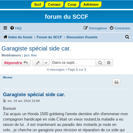
Sccf
Contact
Coop
Adhésion
forum du SCCF
FAQ
S’enregistrer
Connexion
R
Index du forum
Forum du SCCF
Discussion Ouverte
e
Garagiste spécial side car.
c
Modérateurs :
pcn
,
Kev
h
Rechercher
Recherche 
Répondre
e
4 messages • Page
1
sur
1
r
Nicmo
c
h
Garagiste spécial side car.
e
M
lun. 15 avr. 2024 23:08
r
e
s
Bonsoir
s
J'ai acquis un Honda 1500 goldwing l'année dernière afin d'emmener mon
a
g
compagnon handicapé en side.C'était un vieux routard,la maladie a eu
e
raison de lui...il est maintenant au paradis des motards.je roule en
solo...je cherche un garagiste pour révision et réparation de ce side qui