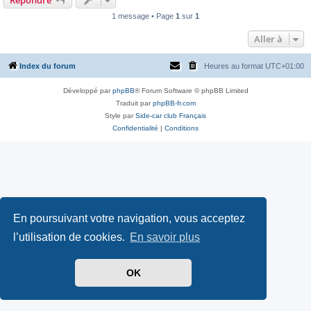
1 message • Page
1
sur
1
Aller à
Index du forum
Heures au format
UTC+01:00
Développé par
phpBB
® Forum Software © phpBB Limited
Traduit par
phpBB-fr.com
Style par
Side-car club Français
Confidentialité
|
Conditions
En poursuivant votre navigation, vous acceptez
l’utilisation de cookies.
En savoir plus
OK