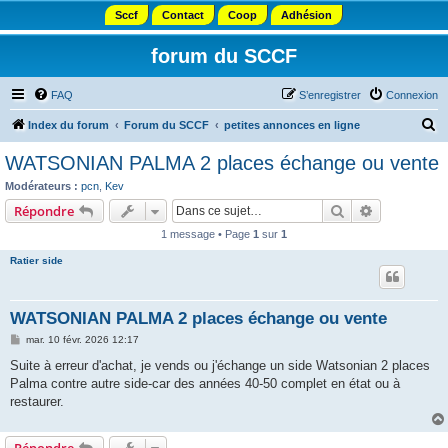
Sccf
Contact
Coop
Adhésion
forum du SCCF
FAQ
S’enregistrer
Connexion
R
Index du forum
Forum du SCCF
petites annonces en ligne
e
WATSONIAN PALMA 2 places échange ou vente
c
Modérateurs :
pcn
,
Kev
h
Rechercher
Recherche 
Répondre
e
1 message • Page
1
sur
1
r
Ratier side
c
h
WATSONIAN PALMA 2 places échange ou vente
e
M
mar. 10 févr. 2026 12:17
r
e
s
Suite à erreur d'achat, je vends ou j'échange un side Watsonian 2 places
s
Palma contre autre side-car des années 40-50 complet en état ou à
a
g
restaurer.
e
Répondre