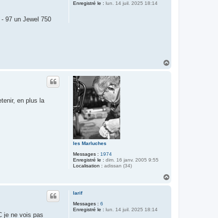
Enregistré le :
lun. 14 juil. 2025 18:14
 - 97 un Jewel 750
H
a
u
t
enir, en plus la
les Marluches
Messages :
1974
Enregistré le :
dim. 16 janv. 2005 9:55
Localisation :
adissan (34)
H
a
u
larif
t
Messages :
6
Enregistré le :
lun. 14 juil. 2025 18:14
C je ne vois pas