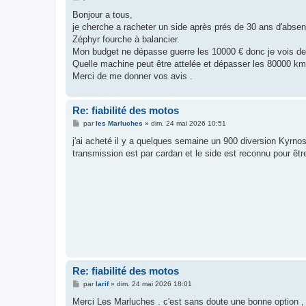
e
s
Bonjour a tous,
s
je cherche a racheter un side après prés de 30 ans d'abs
a
g
Zéphyr fourche à balancier.
e
Mon budget ne dépasse guerre les 10000 € donc je vois de
Quelle machine peut être attelée et dépasser les 80000 kms
Merci de me donner vos avis .
Re: fiabilité des motos
M
par
les Marluches
»
dim. 24 mai 2026 10:51
e
s
j'ai acheté il y a quelques semaine un 900 diversion Kyrnos
s
transmission est par cardan et le side est reconnu pour être
a
g
e
Re: fiabilité des motos
M
par
larif
»
dim. 24 mai 2026 18:01
e
s
Merci Les Marluches . c'est sans doute une bonne option , 