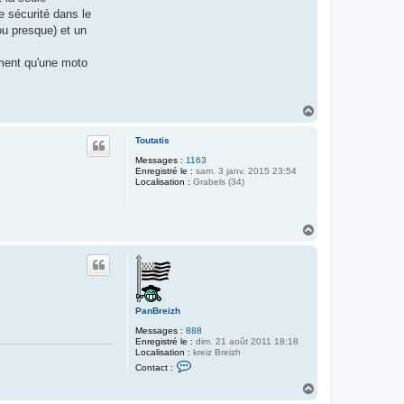
e sécurité dans le
ou presque) et un
ement qu'une moto
H
a
u
Toutatis
t
Messages :
1163
Enregistré le :
sam. 3 janv. 2015 23:54
Localisation :
Grabels (34)
H
a
u
t
PanBreizh
Messages :
888
Enregistré le :
dim. 21 août 2011 18:18
Localisation :
kreiz Breizh
C
Contact :
o
n
H
t
a