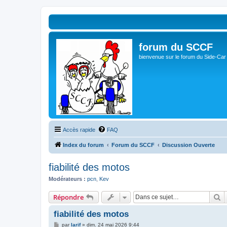
forum du SCCF
bienvenue sur le forum du Side-Car
Accès rapide
FAQ
Index du forum
Forum du SCCF
Discussion Ouverte
fiabilité des motos
Modérateurs :
pcn
,
Kev
R
Répondre
fiabilité des motos
M
par
larif
»
dim. 24 mai 2026 9:44