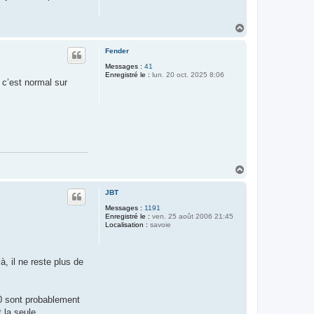
H
a
u
Fender
t
Messages :
41
Enregistré le :
lun. 20 oct. 2025 8:06
s c’est normal sur
H
a
u
JBT
t
Messages :
1191
Enregistré le :
ven. 25 août 2006 21:45
Localisation :
savoie
, il ne reste plus de
90 sont probablement
 la seule