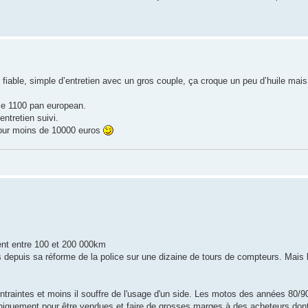
ès fiable, simple d’entretien avec un gros couple, ça croque un peu d’huile mai
 le 1100 pan european.
ntretien suivi.
 pour moins de 10000 euros
ent entre 100 et 200 000km
s depuis sa réforme de la police sur une dizaine de tours de compteurs. Mais là
ontraintes et moins il souffre de l'usage d'un side. Les motos des années 80/
s uniquement pour être vendues et faire de grosses marges à des acheteurs dont