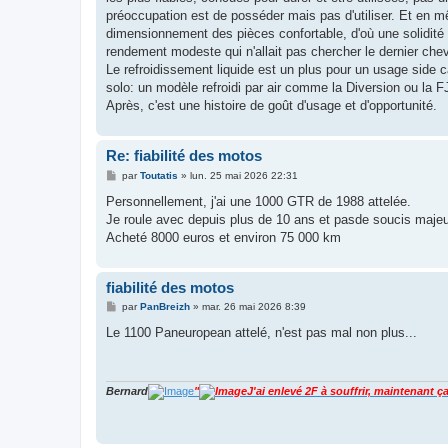
préoccupation est de posséder mais pas d'utiliser. Et en m
dimensionnement des pièces confortable, d'où une solidité 
rendement modeste qui n'allait pas chercher le dernier che
Le refroidissement liquide est un plus pour un usage side
solo: un modèle refroidi par air comme la Diversion ou la FJ
Après, c'est une histoire de goût d'usage et d'opportunité.
Re: fiabilité des motos
M
par
Toutatis
»
lun. 25 mai 2026 22:31
e
s
Personnellement, j'ai une 1000 GTR de 1988 attelée.
s
Je roule avec depuis plus de 10 ans et pasde soucis majeu
a
g
Acheté 8000 euros et environ 75 000 km
e
fiabilité des motos
M
par
PanBreizh
»
mar. 26 mai 2026 8:39
e
s
Le 1100 Paneuropean attelé, n'est pas mal non plus...
s
a
g
e
Bernard
"
J'ai enlevé 2F à souffrir, maintenant ça