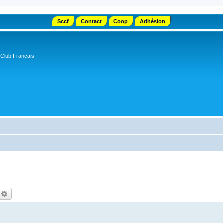
Sccf
Contact
Coop
Adhésion
 Club Français
echercher
Recherche avancée