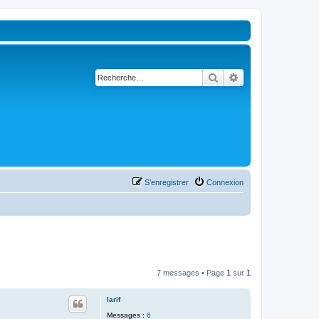
Rechercher
Recherche avancé
S’enregistrer
Connexion
7 messages • Page
1
sur
1
larif
Messages :
6