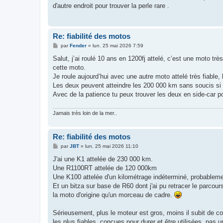
s
d'autre endroit pour trouver la perle rare .
a
g
e
Re: fiabilité des motos
M
par
Fender
»
lun. 25 mai 2026 7:59
e
s
Salut, j’ai roulé 10 ans en 1200fj attelé, c’est une moto tr
s
cette moto.
a
g
Je roule aujourd’hui avec une autre moto attelé très fiable,
e
Les deux peuvent atteindre les 200 000 km sans soucis si e
Avec de la patience tu peux trouver les deux en side-car
Jamais très loin de la mer..
Re: fiabilité des motos
M
par
JBT
»
lun. 25 mai 2026 11:10
e
s
J'ai une K1 attelée de 230 000 km.
s
Une R1100RT attelée de 120 000km
a
g
Une K100 attelée d'un kilométrage indéterminé, probablem
e
Et un bitza sur base de R60 dont j'ai pu retracer le parcour
la moto d'origine qu'un morceau de cadre.
Sérieusement, plus le moteur est gros, moins il subit de c
les plus fiables, concues pour durer et être utilisées, pa