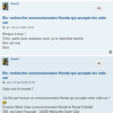
Dom27
Re: recherche concessionnaire Honda qui accepte les side-
car
M
jeu. 30 avr. 2026 18:36
e
s
Bonjour à tous !
s
Chris, partis pour quelques jours, je te répondrai bientôt.
a
g
Bon 1er mai.
e
Dom
Dom27
Re: recherche concessionnaire Honda qui accepte les side-
car
M
sam. 23 mai 2026 22:33
e
s
Salut tout le monde !
s
a
g
J'ai fini par trouver un concessionnaire Honda qui accepte notre side-car !
e
Evasion Moto Caen (concessionnaire Honda et Royal Enfield)
330, rue Léon Foucault - 14200 Hérouville Saint Clair