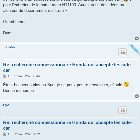
e
pour l'entretien de la partie moto NT1100. Auriez-vous des idées au
alentour du département de l'Eure ?
Grand merci.
Dom
Toutatis
Re: recherche concessionnaire Honda qui accepte les side-
car
M
lun. 27 avr. 2026 8:44
e
s
Étant beaucoup plus au Sud, je ne peux pas te renseigner, désolé
s
Bonne recherche
a
g
e
Py21
Re: recherche concessionnaire Honda qui accepte les side-
car
M
lun. 27 avr. 2026 9:12
e