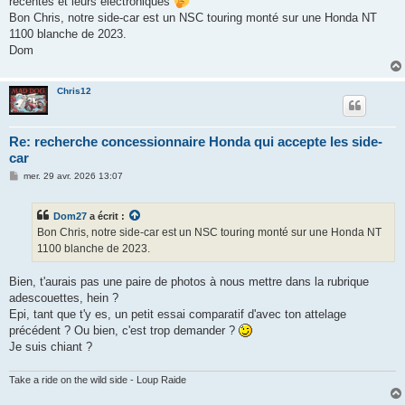
récentes et leurs électroniques
Bon Chris, notre side-car est un NSC touring monté sur une Honda NT
1100 blanche de 2023.
Dom
Chris12
Re: recherche concessionnaire Honda qui accepte les side-
car
M
mer. 29 avr. 2026 13:07
e
s
s
Dom27
a écrit :
a
g
Bon Chris, notre side-car est un NSC touring monté sur une Honda NT
e
1100 blanche de 2023.
Bien, t'aurais pas une paire de photos à nous mettre dans la rubrique
adescouettes, hein ?
Epi, tant que t'y es, un petit essai comparatif d'avec ton attelage
précédent ? Ou bien, c'est trop demander ?
Je suis chiant ?
Take a ride on the wild side - Loup Raide