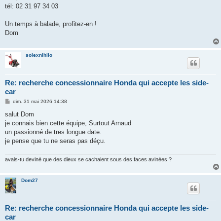
tél: 02 31 97 34 03
Un temps à balade, profitez-en !
Dom
solexnihilo
Re: recherche concessionnaire Honda qui accepte les side-
car
M
dim. 31 mai 2026 14:38
e
s
salut Dom
s
je connais bien cette équipe, Surtout Arnaud
a
g
un passionné de tres longue date.
e
je pense que tu ne seras pas déçu.
avais-tu deviné que des dieux se cachaient sous des faces avinées ?
Dom27
Re: recherche concessionnaire Honda qui accepte les side-
car