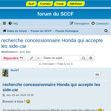
Sccf
Contact
Coop
Adhésion
forum du SCCF
FAQ
S’enregistrer
Connexion
R
Index du forum
Forum du SCCF
Forum Technique
e
recherche concessionnaire Honda qui accepte
c
les side-car
h
Modérateurs :
pcn
,
Kev
e
Rechercher
Recherche 
Répondre
r
11 messages • Page
1
sur
1
c
Dom27
h
e
recherche concessionnaire Honda qui accepte les
r
side-car
M
dim. 26 avr. 2026 20:56
e
s
Bonsoir à tous !
s
a
g
Je recherche un concessionnaire Honda qui accepte les side-car (
)