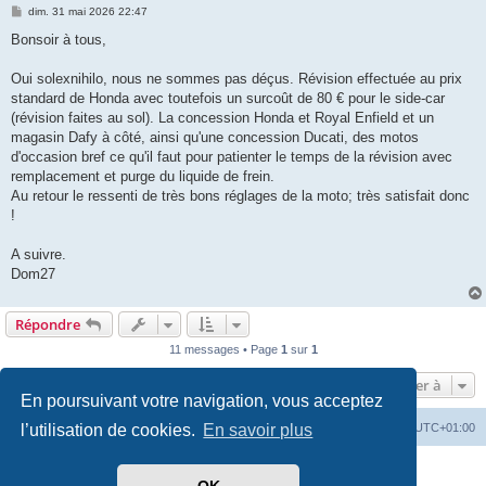
M
dim. 31 mai 2026 22:47
e
s
Bonsoir à tous,
s
a
g
Oui solexnihilo, nous ne sommes pas déçus. Révision effectuée au prix
e
standard de Honda avec toutefois un surcoût de 80 € pour le side-car
(révision faites au sol). La concession Honda et Royal Enfield et un
magasin Dafy à côté, ainsi qu'une concession Ducati, des motos
d'occasion bref ce qu'il faut pour patienter le temps de la révision avec
remplacement et purge du liquide de frein.
Au retour le ressenti de très bons réglages de la moto; très satisfait donc
!
A suivre.
Dom27
Répondre
11 messages • Page
1
sur
1
Aller à
En poursuivant votre navigation, vous acceptez
Index du forum
Heures au format
UTC+01:00
l’utilisation de cookies.
En savoir plus
Développé par
phpBB
® Forum Software © phpBB Limited
Traduit par
phpBB-fr.com