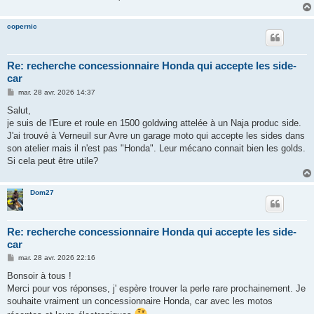
copernic
Re: recherche concessionnaire Honda qui accepte les side-
car
M
mar. 28 avr. 2026 14:37
e
s
Salut,
s
je suis de l'Eure et roule en 1500 goldwing attelée à un Naja produc side.
a
g
J'ai trouvé à Verneuil sur Avre un garage moto qui accepte les sides dans
e
son atelier mais il n'est pas "Honda". Leur mécano connait bien les golds.
Si cela peut être utile?
Dom27
Re: recherche concessionnaire Honda qui accepte les side-
car
M
mar. 28 avr. 2026 22:16
e
s
Bonsoir à tous !
s
Merci pour vos réponses, j' espère trouver la perle rare prochainement. Je
a
g
souhaite vraiment un concessionnaire Honda, car avec les motos
e