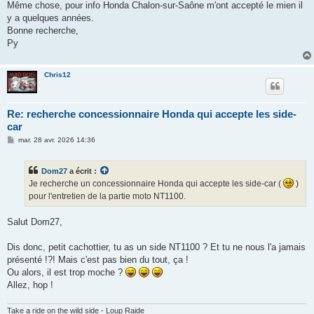
s
Même chose, pour info Honda Chalon-sur-Saône m'ont accepté le mien il
s
y a quelques années.
a
g
Bonne recherche,
e
Py
Chris12
Re: recherche concessionnaire Honda qui accepte les side-
car
M
mar. 28 avr. 2026 14:36
e
s
s
Dom27
a écrit :
a
g
Je recherche un concessionnaire Honda qui accepte les side-car (
)
e
pour l'entretien de la partie moto NT1100.
Salut Dom27,
Dis donc, petit cachottier, tu as un side NT1100 ? Et tu ne nous l'a jamais
présenté !?! Mais c'est pas bien du tout, ça !
Ou alors, il est trop moche ?
Allez, hop !
Take a ride on the wild side - Loup Raide