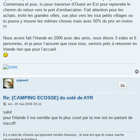
Connemara et puis, tu peux traverser d’Ouest en Est pour reprendre le
chemin du retour vers le port d’embarcation. Fait attention pour les
achats, évite les grandes villes, vas plus vers les tout petits villages ou
tu pourra y trouver les mêmes choses mais avec 50% du prix en moins
!!!
Nous avons fait l’Irlande en 2006 avec des amis, nous étions 3 sides et 6
personnes, et je peux t’assurer que nous tous, serions près à retourner en
Irlande rien que pour l’accueil.
piguard
Re: [CAMPING ECOSSE] du coté de AYR
M
lun. 26 mai 2008 20:11
e
s
salut
s
pour l'irlande il me semble que le plus court par la mer est en partant de
a
g
roscoff
e
Il y a tant de choses qui peuvent rendre heureux , le tout est que le coeur sache
reconnaitre le bonheur .