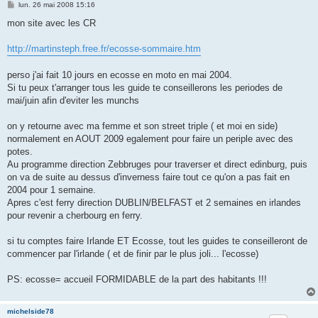
M
lun. 26 mai 2008 15:16
e
s
mon site avec les CR
s
a
g
http://martinsteph.free.fr/ecosse-sommaire.htm
e
perso j'ai fait 10 jours en ecosse en moto en mai 2004.
Si tu peux t'arranger tous les guide te conseillerons les periodes de
mai/juin afin d'eviter les munchs
on y retourne avec ma femme et son street triple ( et moi en side)
normalement en AOUT 2009 egalement pour faire un periple avec des
potes.
Au programme direction Zebbruges pour traverser et direct edinburg, puis
on va de suite au dessus d'inverness faire tout ce qu'on a pas fait en
2004 pour 1 semaine.
Apres c'est ferry direction DUBLIN/BELFAST et 2 semaines en irlandes
pour revenir a cherbourg en ferry.
si tu comptes faire Irlande ET Ecosse, tout les guides te conseilleront de
commencer par l'irlande ( et de finir par le plus joli... l'ecosse)
PS: ecosse= accueil FORMIDABLE de la part des habitants !!!
michelside78