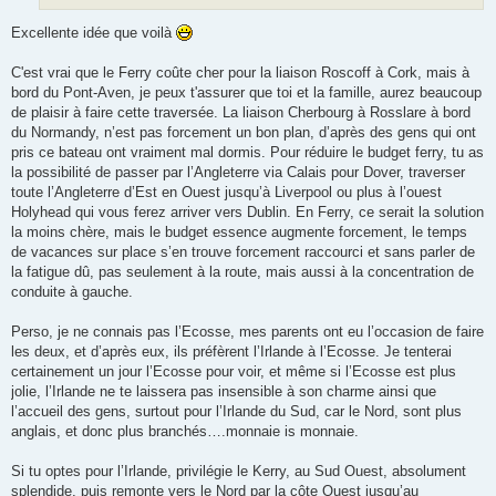
Excellente idée que voilà
C'est vrai que le Ferry coûte cher pour la liaison Roscoff à Cork, mais à
bord du Pont-Aven, je peux t'assurer que toi et la famille, aurez beaucoup
de plaisir à faire cette traversée. La liaison Cherbourg à Rosslare à bord
du Normandy, n’est pas forcement un bon plan, d’après des gens qui ont
pris ce bateau ont vraiment mal dormis. Pour réduire le budget ferry, tu as
la possibilité de passer par l’Angleterre via Calais pour Dover, traverser
toute l’Angleterre d’Est en Ouest jusqu’à Liverpool ou plus à l’ouest
Holyhead qui vous ferez arriver vers Dublin. En Ferry, ce serait la solution
la moins chère, mais le budget essence augmente forcement, le temps
de vacances sur place s’en trouve forcement raccourci et sans parler de
la fatigue dû, pas seulement à la route, mais aussi à la concentration de
conduite à gauche.
Perso, je ne connais pas l’Ecosse, mes parents ont eu l’occasion de faire
les deux, et d’après eux, ils préfèrent l’Irlande à l’Ecosse. Je tenterai
certainement un jour l’Ecosse pour voir, et même si l’Ecosse est plus
jolie, l’Irlande ne te laissera pas insensible à son charme ainsi que
l’accueil des gens, surtout pour l’Irlande du Sud, car le Nord, sont plus
anglais, et donc plus branchés….monnaie is monnaie.
Si tu optes pour l’Irlande, privilégie le Kerry, au Sud Ouest, absolument
splendide, puis remonte vers le Nord par la côte Ouest jusqu’au