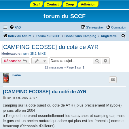
Sccf
Contact
Coop
Adhésion
forum du SCCF
FAQ
S’enregistrer
Connexion
R
Index du forum
Forum du SCCF
Bons Plans Camping
Angleterre
e
[CAMPING ECOSSE] du coté de AYR
c
Modérateurs :
pcn
,
35.J
,
MIKE
h
Rechercher
Recherche 
Répondre
e
12 messages • Page
1
sur
1
r
martin
c
h
[CAMPING ECOSSE] du coté de AYR
e
M
lun. 8 oct. 2007 17:37
r
e
s
camping sur la cote ouest du coté de AYR ( plus precisement Maybole)
s
je suis allé en 2004
a
g
a l'origine il ne prend essentiellement les caravanes et camping car, mais
e
le gars est un ancien motard qui adore qui plus est les français ( comme
beaucoup d'écossais d'ailleurs)