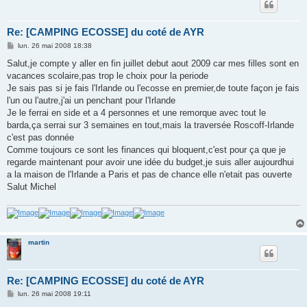
Re: [CAMPING ECOSSE] du coté de AYR
M
lun. 26 mai 2008 18:38
e
s
Salut,je compte y aller en fin juillet debut aout 2009 car mes filles sont en
s
vacances scolaire,pas trop le choix pour la periode
a
g
Je sais pas si je fais l'Irlande ou l'ecosse en premier,de toute façon je fais
e
l'un ou l'autre,j'ai un penchant pour l'Irlande
Je le ferrai en side et a 4 personnes et une remorque avec tout le
barda,ça serrai sur 3 semaines en tout,mais la traversée Roscoff-Irlande
c'est pas donnée
Comme toujours ce sont les finances qui bloquent,c'est pour ça que je
regarde maintenant pour avoir une idée du budget,je suis aller aujourdhui
a la maison de l'Irlande a Paris et pas de chance elle n'etait pas ouverte
Salut Michel
martin
Re: [CAMPING ECOSSE] du coté de AYR
M
lun. 26 mai 2008 19:11
e