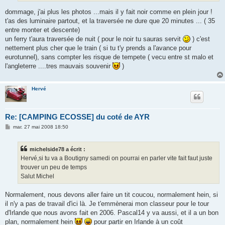
dommage, j'ai plus les photos ...mais il y fait noir comme en plein jour !
t'as des luminaire partout, et la traversée ne dure que 20 minutes ... ( 35
entre monter et descente)
un ferry t'aura traversée de nuit ( pour le noir tu sauras servit
) c'est
nettement plus cher que le train ( si tu t'y prends a l'avance pour
eurotunnel), sans compter les risque de tempete ( vecu entre st malo et
l'angleterre ....tres mauvais souvenir
)
Hervé
Re: [CAMPING ECOSSE] du coté de AYR
M
mar. 27 mai 2008 18:50
e
s
s
michelside78 a écrit :
a
g
Hervé,si tu va a Boutigny samedi on pourrai en parler vite fait faut juste
e
trouver un peu de temps
Salut Michel
Normalement, nous devons aller faire un tit coucou, normalement hein, si
il n'y a pas de travail d'ici là. Je t'emmènerai mon classeur pour le tour
d'Irlande que nous avons fait en 2006. Pascal14 y va aussi, et il a un bon
plan, normalement hein
pour partir en Irlande à un coût