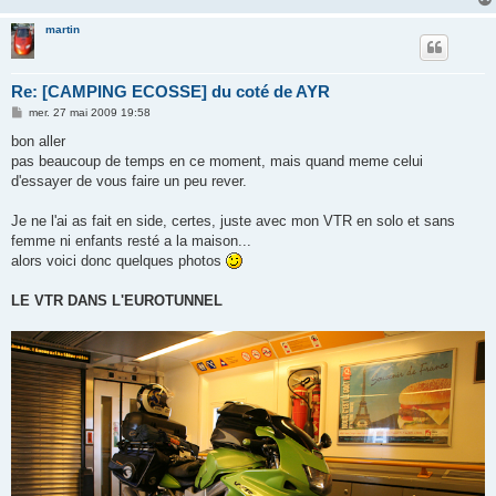
martin
Re: [CAMPING ECOSSE] du coté de AYR
M
mer. 27 mai 2009 19:58
e
s
bon aller
s
pas beaucoup de temps en ce moment, mais quand meme celui
a
g
d'essayer de vous faire un peu rever.
e
Je ne l'ai as fait en side, certes, juste avec mon VTR en solo et sans
femme ni enfants resté a la maison...
alors voici donc quelques photos
LE VTR DANS L'EUROTUNNEL