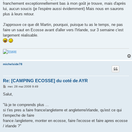
franchement exceptionnellement bas à mon goût je trouve, mais d'après
lui, aucun soucis (je l'espère aussi évidemment) Mais nous en saurons
plus à leurs retour.
J'approuve ce que dit Martin, pourquoi, puisque tu as le temps, ne pas
faire un saut en Ecosse avant d'aller vers l'Irlande, sur 3 semaine c'est
largement réalisable.
michelside78
Re: [CAMPING ECOSSE] du coté de AYR
M
mer. 28 mai 2008 9:49
e
s
Salut,
s
a
g
"là je te comprends plus ...
e
si t'es pres a faire france/angleterre et angleterre/irlande, qu'est ce qui
t'empeche de faire
france /angleterre, monter en ecosse, faire l'ecosse et faire apres ecosse
/ irlande ?"