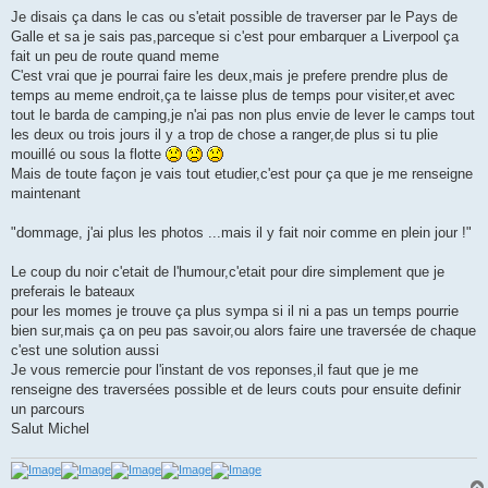
Je disais ça dans le cas ou s'etait possible de traverser par le Pays de
Galle et sa je sais pas,parceque si c'est pour embarquer a Liverpool ça
fait un peu de route quand meme
C'est vrai que je pourrai faire les deux,mais je prefere prendre plus de
temps au meme endroit,ça te laisse plus de temps pour visiter,et avec
tout le barda de camping,je n'ai pas non plus envie de lever le camps tout
les deux ou trois jours il y a trop de chose a ranger,de plus si tu plie
mouillé ou sous la flotte
Mais de toute façon je vais tout etudier,c'est pour ça que je me renseigne
maintenant
"dommage, j'ai plus les photos ...mais il y fait noir comme en plein jour !"
Le coup du noir c'etait de l'humour,c'etait pour dire simplement que je
preferais le bateaux
pour les momes je trouve ça plus sympa si il ni a pas un temps pourrie
bien sur,mais ça on peu pas savoir,ou alors faire une traversée de chaque
c'est une solution aussi
Je vous remercie pour l'instant de vos reponses,il faut que je me
renseigne des traversées possible et de leurs couts pour ensuite definir
un parcours
Salut Michel