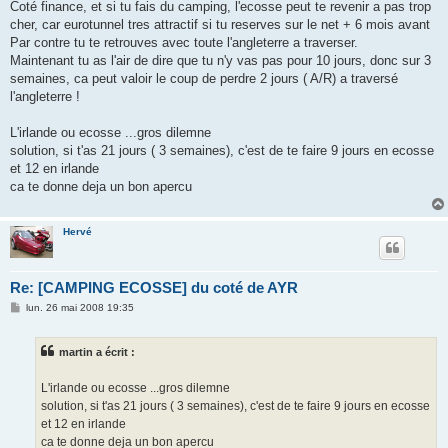
s
Coté finance, et si tu fais du camping, l'ecosse peut te revenir a pas trop
s
cher, car eurotunnel tres attractif si tu reserves sur le net + 6 mois avant
a
g
Par contre tu te retrouves avec toute l'angleterre a traverser.
e
Maintenant tu as l'air de dire que tu n'y vas pas pour 10 jours, donc sur 3
semaines, ca peut valoir le coup de perdre 2 jours ( A/R) a traversé
l'angleterre !
L'irlande ou ecosse ...gros dilemne
solution, si t'as 21 jours ( 3 semaines), c'est de te faire 9 jours en ecosse
et 12 en irlande
ca te donne deja un bon apercu
Hervé
Re: [CAMPING ECOSSE] du coté de AYR
M
lun. 26 mai 2008 19:35
e
s
s
martin a écrit :
a
g
e
L'irlande ou ecosse ...gros dilemne
solution, si t'as 21 jours ( 3 semaines), c'est de te faire 9 jours en ecosse
et 12 en irlande
ca te donne deja un bon apercu