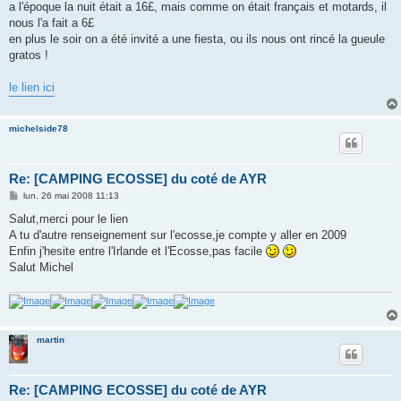
a l'époque la nuit était a 16£, mais comme on était français et motards, il
nous l'a fait a 6£
en plus le soir on a été invité a une fiesta, ou ils nous ont rincé la gueule
gratos !
le lien ici
michelside78
Re: [CAMPING ECOSSE] du coté de AYR
M
lun. 26 mai 2008 11:13
e
s
Salut,merci pour le lien
s
A tu d'autre renseignement sur l'ecosse,je compte y aller en 2009
a
g
Enfin j'hesite entre l'Irlande et l'Ecosse,pas facile
e
Salut Michel
martin
Re: [CAMPING ECOSSE] du coté de AYR