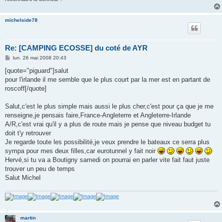
michelside78
Re: [CAMPING ECOSSE] du coté de AYR
M
lun. 26 mai 2008 20:43
e
s
[quote="piguard"]salut
s
pour l'irlande il me semble que le plus court par la mer est en partant de
a
g
roscoff[/quote]
e
Salut,c'est le plus simple mais aussi le plus cher,c'est pour ça que je me
renseigne,je pensais faire,France-Angleterre et Angleterre-Irlande
A/R,c'est vrai qu'il y a plus de route mais je pense que niveau budget tu
doit t'y retrouver
Je regarde toute les possibilité,je veux prendre le bateaux ce serra plus
sympa pour mes deux filles,car eurotunnel y fait noir
Hervé,si tu va a Boutigny samedi on pourrai en parler vite fait faut juste
trouver un peu de temps
Salut Michel
martin