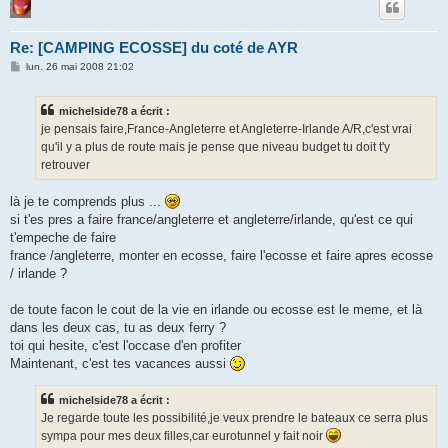
Re: [CAMPING ECOSSE] du coté de AYR
M
lun. 26 mai 2008 21:02
e
s
s
michelside78 a écrit :
a
g
je pensais faire,France-Angleterre et Angleterre-Irlande A/R,c'est vrai
e
qu'il y a plus de route mais je pense que niveau budget tu doit t'y
retrouver
là je te comprends plus ...
si t'es pres a faire france/angleterre et angleterre/irlande, qu'est ce qui
t'empeche de faire
france /angleterre, monter en ecosse, faire l'ecosse et faire apres ecosse
/ irlande ?
de toute facon le cout de la vie en irlande ou ecosse est le meme, et là
dans les deux cas, tu as deux ferry ?
toi qui hesite, c'est l'occase d'en profiter
Maintenant, c'est tes vacances aussi
michelside78 a écrit :
Je regarde toute les possibilité,je veux prendre le bateaux ce serra plus
sympa pour mes deux filles,car eurotunnel y fait noir