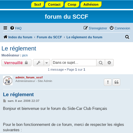
Sccf
Contact
Coop
Adhésion
forum du SCCF
FAQ
S’enregistrer
Connexion
R
Index du forum
Forum du SCCF
Le réglement du forum
e
Le réglement
c
Modérateur :
pcn
h
Rechercher
Recherche 
Verrouillé
e
1 message • Page
1
sur
1
r
admin_forum_sccf
c
Administrateur - Site Admin
h
Le réglement
e
M
sam. 8 avr. 2006 22:37
r
e
s
Bonjour et bienvenue sur le forum du Side-Car Club Français
s
a
g
e
Pour le bon fonctionnement de ce forum, merci de respecter les règles
suivantes :