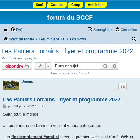
Sccf
Contact
Coop
Adhésion
forum du SCCF
FAQ
S’enregistrer
Connexion
R
Index du forum
Forum du SCCF
Les News
e
Les Paniers Lorrains : flyer et programme 2022
c
Modérateurs :
pcn
,
Kev
h
Rechercher
Recherche 
Répondre
e
1 message • Page
1
sur
1
r
Jeremy
c
h
Les Paniers Lorrains : flyer et programme 2022
e
M
jeu. 20 janv. 2022 15:39
r
e
s
Salut tout le monde,
s
a
g
au programme de l'année à venir, il y aura entre autres:
e
- un
Rassemblement Familial
prévu le premier week-end d'août (WE du