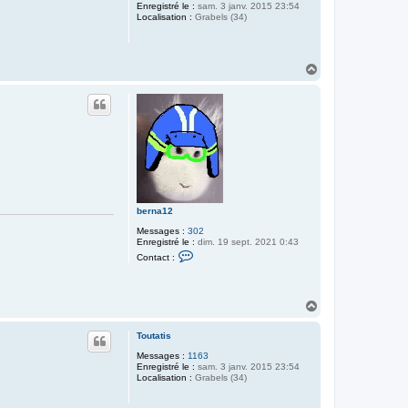
Enregistré le :
sam. 3 janv. 2015 23:54
Localisation :
Grabels (34)
H
a
u
t
berna12
Messages :
302
Enregistré le :
dim. 19 sept. 2021 0:43
C
Contact :
o
n
t
a
H
c
a
t
e
u
Toutatis
r
t
b
Messages :
1163
e
Enregistré le :
sam. 3 janv. 2015 23:54
r
Localisation :
Grabels (34)
n
a
1