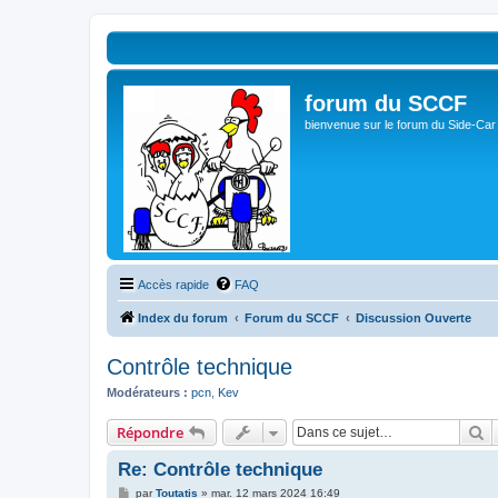
forum du SCCF
bienvenue sur le forum du Side-Car
Accès rapide
FAQ
Index du forum
Forum du SCCF
Discussion Ouverte
Contrôle technique
Modérateurs :
pcn
,
Kev
R
Répondre
Re: Contrôle technique
M
par
Toutatis
»
mar. 12 mars 2024 16:49