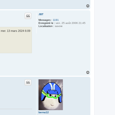
2
H
a
u
JBT
t
Messages :
1191
Enregistré le :
ven. 25 août 2006 21:45
Localisation :
savoie
mer. 13 mars 2024 6:09
H
a
u
t
berna12