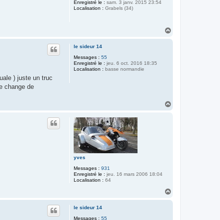
Enregistré le :
sam. 3 janv. 2015 23:54
Localisation :
Grabels (34)
H
a
u
le sideur 14
t
Messages :
55
Enregistré le :
jeu. 6 oct. 2016 18:35
Localisation :
basse normandie
ale ) juste un truc
ue change de
H
a
u
t
yves
Messages :
931
Enregistré le :
jeu. 16 mars 2006 18:04
Localisation :
64
H
a
u
le sideur 14
t
Messages :
55