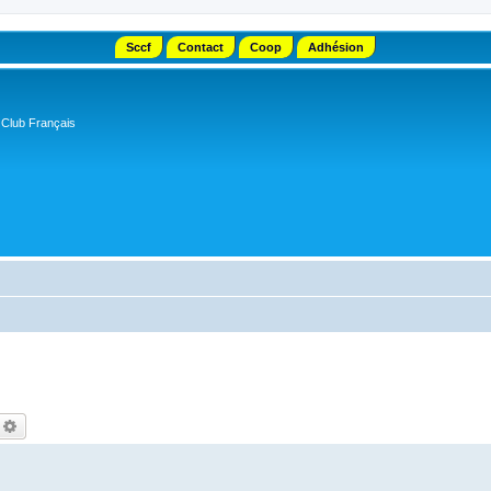
Sccf
Contact
Coop
Adhésion
 Club Français
echercher
Recherche avancée