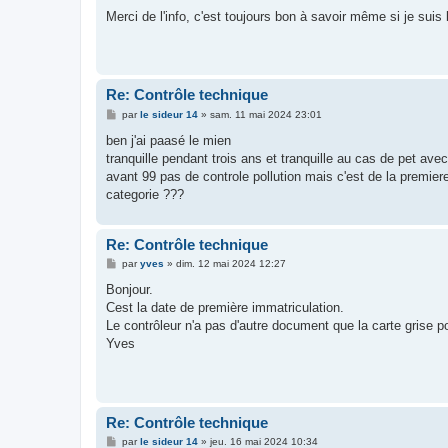
e
s
Merci de l'info, c'est toujours bon à savoir même si je su
s
a
g
e
Re: Contrôle technique
M
par
le sideur 14
»
sam. 11 mai 2024 23:01
e
s
ben j'ai paasé le mien
s
tranquille pendant trois ans et tranquille au cas de pet ave
a
g
avant 99 pas de controle pollution mais c'est de la premie
e
categorie ???
Re: Contrôle technique
M
par
yves
»
dim. 12 mai 2024 12:27
e
s
Bonjour.
s
Cest la date de première immatriculation.
a
g
Le contrôleur n'a pas d'autre document que la carte grise p
e
Yves
Re: Contrôle technique
M
par
le sideur 14
»
jeu. 16 mai 2024 10:34