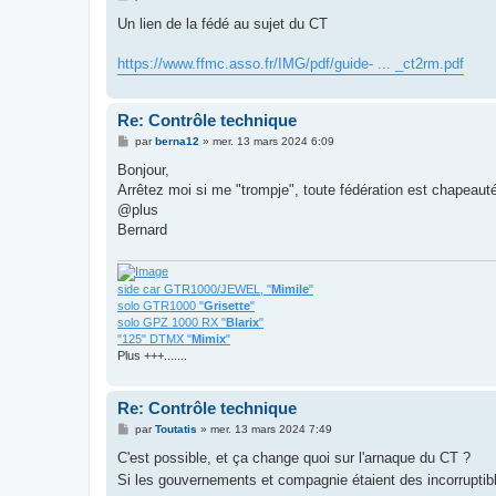
e
s
Un lien de la fédé au sujet du CT
s
a
g
https://www.ffmc.asso.fr/IMG/pdf/guide- ... _ct2rm.pdf
e
Re: Contrôle technique
M
par
berna12
»
mer. 13 mars 2024 6:09
e
s
Bonjour,
s
Arrêtez moi si me "trompje", toute fédération est chapeauté
a
g
@plus
e
Bernard
side car GTR1000/JEWEL, "
Mimile
"
solo GTR1000 "
Grisette
"
solo GPZ 1000 RX "
Blarix
"
"125" DTMX "
Mimix
"
Plus +++.......
Re: Contrôle technique
M
par
Toutatis
»
mer. 13 mars 2024 7:49
e
s
C'est possible, et ça change quoi sur l'arnaque du CT ?
s
Si les gouvernements et compagnie étaient des incorruptible
a
g