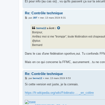
Et pour info (au cas où) , vu qu'ils passent ça sur la sécuri
e
Re: Contrôle technique
M
par
JBT
»
mer. 13 mars 2024 8:31
e
s
s
berna12
a écrit :
a
g
Bonjour,
e
Arrêtez moi si me "trompje", toute fédération est chapeaut
@plus
Bernard
Dans le cas d'une fédération sportive,oui. Tu confonds F
Mais en ce qui concerne la FFMC, aucunement...tu ne conn
Re: Contrôle technique
M
par
berna12
»
mer. 13 mars 2024 9:53
e
s
Si cette version est juste, je la connais.
s
a
g
https://fr.wikipedia.org/wiki/Fédératio ... _en_colère
e