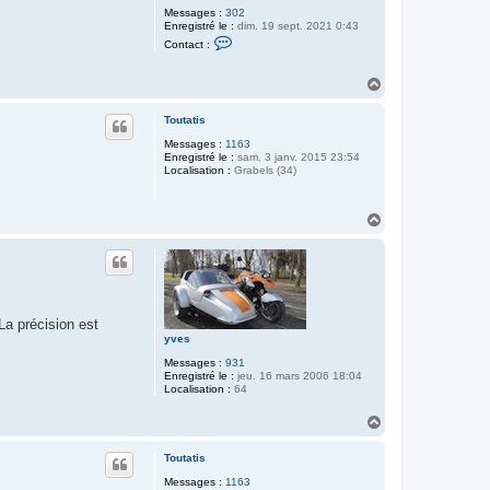
Messages :
302
Enregistré le :
dim. 19 sept. 2021 0:43
C
Contact :
o
n
t
H
a
a
c
u
t
Toutatis
t
e
r
Messages :
1163
b
Enregistré le :
sam. 3 janv. 2015 23:54
e
Localisation :
Grabels (34)
r
n
a
H
1
a
2
u
t
a précision est
yves
Messages :
931
Enregistré le :
jeu. 16 mars 2006 18:04
Localisation :
64
H
a
u
Toutatis
t
Messages :
1163