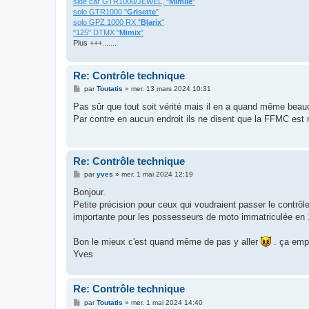
side car GTR1000/JEWEL, "
Mimile
"
solo GTR1000 "
Grisette
"
solo GPZ 1000 RX "
Blarix
"
"125" DTMX "
Mimix
"
Plus +++.......
Re: Contrôle technique
M
par
Toutatis
»
mer. 13 mars 2024 10:31
e
s
Pas sûr que tout soit vérité mais il en a quand même beau
s
Par contre en aucun endroit ils ne disent que la FFMC est r
a
g
e
Re: Contrôle technique
M
par
yves
»
mer. 1 mai 2024 12:19
e
s
Bonjour.
s
Petite précision pour ceux qui voudraient passer le contrôl
a
g
importante pour les possesseurs de moto immatriculée en 
e
Bon le mieux c'est quand même de pas y aller
. ça empê
Yves
Re: Contrôle technique
M
par
Toutatis
»
mer. 1 mai 2024 14:40