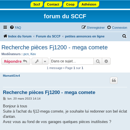
Sccf
Contact
Coop
Adhésion
forum du SCCF
FAQ
S’enregistrer
Connexion
R
Index du forum
Forum du SCCF
petites annonces en ligne
e
Recherche pièces Fj1200 - mega comete
c
Modérateurs :
pcn
,
Kev
h
Rechercher
Recherche 
Répondre
e
1 message • Page
1
sur
1
r
Mamat41tv4
c
h
Recherche pièces Fj1200 - mega comete
e
M
lun. 20 mars 2023 14:14
r
e
s
Bonjour à tous
s
Suite à l'achat du fj12-mega comete, je souhaite lui redonner son bel éclat
a
g
d'antan.
e
Avez vous au fond de vos garages quelques pièces inutilisées ?