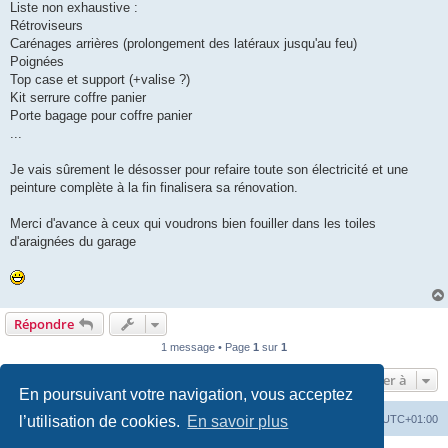
Liste non exhaustive :
Rétroviseurs
Carénages arrières (prolongement des latéraux jusqu'au feu)
Poignées
Top case et support (+valise ?)
Kit serrure coffre panier
Porte bagage pour coffre panier
...
Je vais sûrement le désosser pour refaire toute son électricité et une
peinture complète à la fin finalisera sa rénovation.
Merci d'avance à ceux qui voudrons bien fouiller dans les toiles
d'araignées du garage
Répondre
1 message • Page
1
sur
1
Aller à
En poursuivant votre navigation, vous acceptez
Index du forum
Heures au format
UTC+01:00
l’utilisation de cookies.
En savoir plus