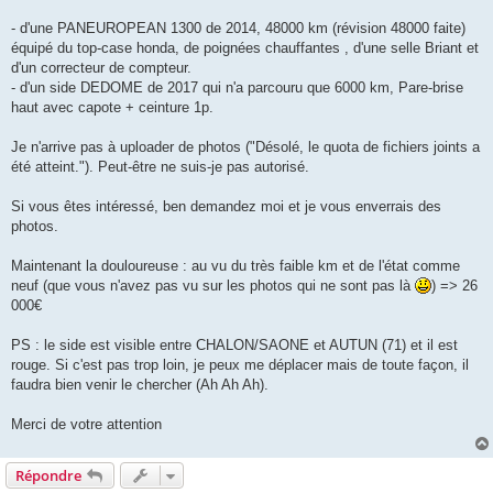
- d'une PANEUROPEAN 1300 de 2014, 48000 km (révision 48000 faite)
équipé du top-case honda, de poignées chauffantes , d'une selle Briant et
d'un correcteur de compteur.
- d'un side DEDOME de 2017 qui n'a parcouru que 6000 km, Pare-brise
haut avec capote + ceinture 1p.
Je n'arrive pas à uploader de photos ("Désolé, le quota de fichiers joints a
été atteint."). Peut-être ne suis-je pas autorisé.
Si vous êtes intéressé, ben demandez moi et je vous enverrais des
photos.
Maintenant la douloureuse : au vu du très faible km et de l'état comme
neuf (que vous n'avez pas vu sur les photos qui ne sont pas là
) => 26
000€
PS : le side est visible entre CHALON/SAONE et AUTUN (71) et il est
rouge. Si c'est pas trop loin, je peux me déplacer mais de toute façon, il
faudra bien venir le chercher (Ah Ah Ah).
Merci de votre attention
Répondre