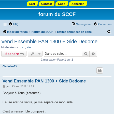
Sccf
Contact
Coop
Adhésion
forum du SCCF
FAQ
S’enregistrer
Connexion
R
Index du forum
Forum du SCCF
petites annonces en ligne
e
Vend Ensemble PAN 1300 + Side Dedome
c
Modérateurs :
pcn
,
Kev
h
Rechercher
Recherche 
Répondre
e
1 message • Page
1
sur
1
r
Christian63
c
h
Vend Ensemble PAN 1300 + Side Dedome
e
M
jeu. 13 avr. 2023 14:22
r
e
s
Bonjour à Tous (zétoutes)
s
a
g
Cause état de santé, je me sépare de mon side.
e
C'est un ensemble composé :