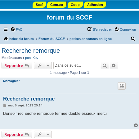
Sccf
Contact
Coop
Adhésion
forum du SCCF
FAQ
S’enregistrer
Connexion
R
Index du forum
Forum du SCCF
petites annonces en ligne
e
Recherche remorque
c
Modérateurs :
pcn
,
Kev
h
Rechercher
Recherche 
Répondre
e
1 message • Page
1
sur
1
r
Montagnier
c
h
Recherche remorque
e
M
mer. 6 sept. 2023 20:14
r
e
s
Bonsoir recherche remorque fermée double essieux merci
s
a
g
e
Répondre