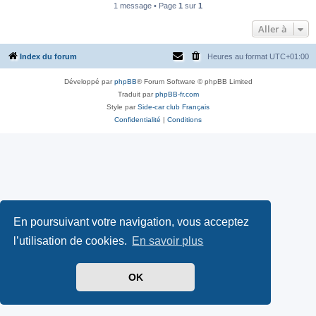
1 message • Page
1
sur
1
Aller à
Index du forum
Heures au format
UTC+01:00
Développé par
phpBB
® Forum Software © phpBB Limited
Traduit par
phpBB-fr.com
Style par
Side-car club Français
Confidentialité
|
Conditions
En poursuivant votre navigation, vous acceptez
l’utilisation de cookies.
En savoir plus
OK