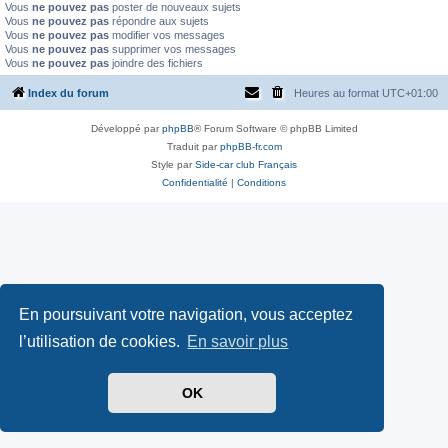
Vous
ne pouvez pas
poster de nouveaux sujets
Vous
ne pouvez pas
répondre aux sujets
Vous
ne pouvez pas
modifier vos messages
Vous
ne pouvez pas
supprimer vos messages
Vous
ne pouvez pas
joindre des fichiers
Index du forum
Heures au format
UTC+01:00
Développé par
phpBB
® Forum Software © phpBB Limited
Traduit par
phpBB-fr.com
Style par
Side-car club Français
Confidentialité
|
Conditions
En poursuivant votre navigation, vous acceptez
l’utilisation de cookies.
En savoir plus
OK