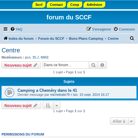
Sccf
Contact
Coop
Adhésion
forum du SCCF
FAQ
S’enregistrer
Connexion
R
Index du forum
Forum du SCCF
Bons Plans Camping
Centre
e
Centre
c
Modérateurs :
pcn
,
35.J
,
MIKE
h
Rechercher
Recherche avanc
Nouveau sujet
e
1 sujet • Page
1
sur
1
r
Sujets
c
Camping a Cheméry dans le 41
h
Dernier message par
michelside78
«
lun. 15 sept. 2014 16:17
e
Nouveau sujet
r
1 sujet • Page
1
sur
1
Aller à
PERMISSIONS DU FORUM