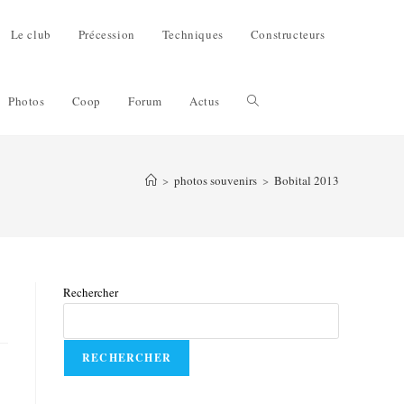
Le club
Précession
Techniques
Constructeurs
Photos
Coop
Forum
Actus
>
photos souvenirs
>
Bobital 2013
Rechercher
RECHERCHER